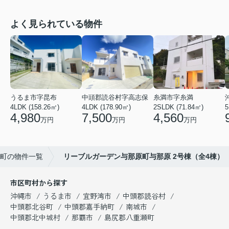
よく見られている物件
うるま市字昆布
中頭郡読谷村字高志保
糸満市字糸満
4LDK (158.26㎡)
4LDK (178.90㎡)
2SLDK (71.84㎡)
5
4,980
7,500
4,560
万円
万円
万円
町の物件一覧
リーブルガーデン与那原町与那原 2号棟（全4棟）
市区町村から探す
沖縄市
うるま市
宜野湾市
中頭郡読谷村
中頭郡北谷町
中頭郡嘉手納町
南城市
中頭郡北中城村
那覇市
島尻郡八重瀬町