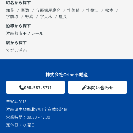
町名から探す
知花
嘉数
与那城屋慶名
字美崎
字桑江
松本
字前原
野嵩
字大木
屋良
沿線から探す
沖縄都市モノレール
駅から探す
てだこ浦西
株式会社Orion不動産
098-987-8771
お問い合わせ
〒904-0113
沖縄県中頭郡北谷町字宮城3番160
営業時間：
09:30～17:30
定休日：
水曜日