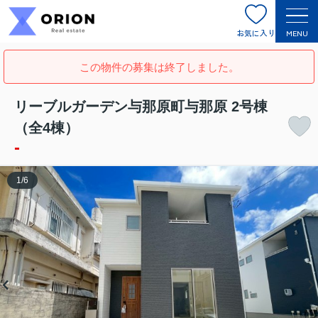
お気に入り
MENU
この物件の募集は終了しました。
リーブルガーデン与那原町与那原 2号棟
（全4棟）
-
1
/
6