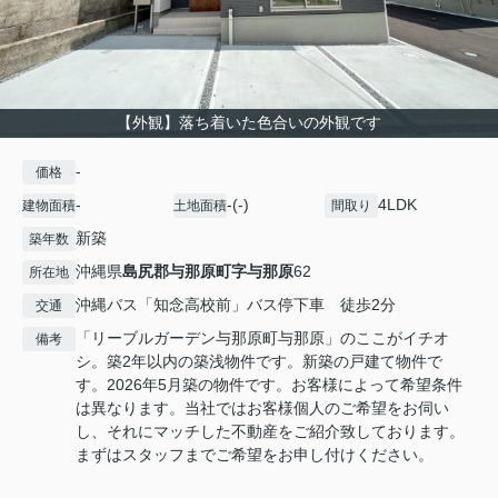
【外観】落ち着いた色合いの外観です
-
価格
-
-(-)
4LDK
建物面積
土地面積
間取り
新築
築年数
沖縄県
島尻郡与那原町
字与那原
62
所在地
沖縄バス「知念高校前」バス停下車 徒歩2分
交通
「リーブルガーデン与那原町与那原」のここがイチオ
備考
シ。築2年以内の築浅物件です。新築の戸建て物件で
す。2026年5月築の物件です。お客様によって希望条件
は異なります。当社ではお客様個人のご希望をお伺い
し、それにマッチした不動産をご紹介致しております。
まずはスタッフまでご希望をお申し付けください。