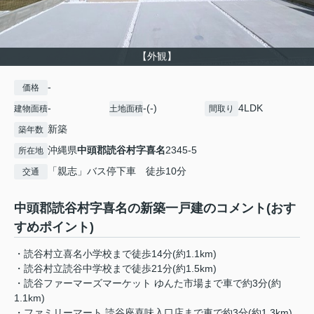
【外観】
-
価格
-
-(-)
4LDK
建物面積
土地面積
間取り
新築
築年数
沖縄県
中頭郡読谷村
字喜名
2345-5
所在地
「親志」バス停下車 徒歩10分
交通
中頭郡読谷村字喜名の新築一戸建のコメント(おす
すめポイント)
・読谷村立喜名小学校まで徒歩14分(約1.1km)
・読谷村立読谷中学校まで徒歩21分(約1.5km)
・読谷ファーマーズマーケット ゆんた市場まで車で約3分(約
1.1km)
・ファミリーマート 読谷座喜味入口店まで車で約3分(約1.3km)