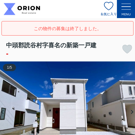
お気に入り
MENU
この物件の募集は終了しました。
中頭郡読谷村字喜名の新築一戸建
-
1
/
5