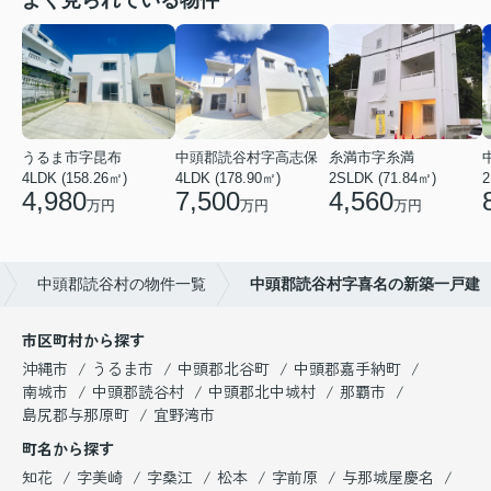
うるま市字昆布
中頭郡読谷村字高志保
糸満市字糸満
4LDK (158.26㎡)
4LDK (178.90㎡)
2SLDK (71.84㎡)
2
4,980
7,500
4,560
万円
万円
万円
中頭郡読谷村の物件一覧
中頭郡読谷村字喜名の新築一戸建
市区町村から探す
沖縄市
うるま市
中頭郡北谷町
中頭郡嘉手納町
南城市
中頭郡読谷村
中頭郡北中城村
那覇市
島尻郡与那原町
宜野湾市
町名から探す
知花
字美崎
字桑江
松本
字前原
与那城屋慶名