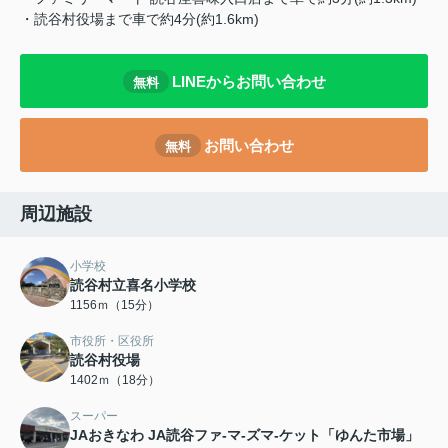
・読谷村役場まで車で約4分(約1.6km)
LINEからお問い合わせ
無料
お問い合わせ
無料
周辺施設
小学校
読谷村立喜名小学校
1156ｍ（15分）
市役所・区役所
読谷村役場
1402ｍ（18分）
スーパー
JAおきなわ JA読谷ファ-マ-ズマ-ケット「ゆんた市場」