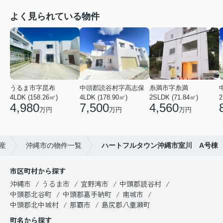
よく見られている物件
うるま市字昆布
中頭郡読谷村字高志保
糸満市字糸満
4LDK (158.26㎡)
4LDK (178.90㎡)
2SLDK (71.84㎡)
2
4,980
7,500
4,560
万円
万円
万円
産
沖縄市の物件一覧
ハートフルタウン沖縄市室川 A号棟
市区町村から探す
沖縄市
うるま市
宜野湾市
中頭郡読谷村
中頭郡北谷町
中頭郡嘉手納町
南城市
中頭郡北中城村
那覇市
島尻郡八重瀬町
町名から探す