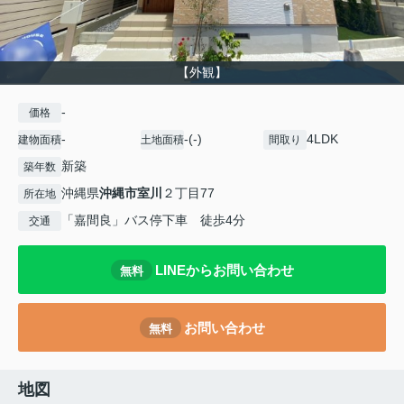
【外観】
-
価格
-
-(-)
4LDK
建物面積
土地面積
間取り
新築
築年数
沖縄県
沖縄市
室川
２丁目77
所在地
「嘉間良」バス停下車 徒歩4分
交通
LINEからお問い合わせ
無料
お問い合わせ
無料
地図