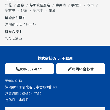
知花
嘉数
与那城屋慶名
字美崎
字桑江
松本
字前原
野嵩
字大木
屋良
沿線から探す
沖縄都市モノレール
駅から探す
てだこ浦西
株式会社Orion不動産
098-987-8771
お問い合わせ
〒904-0113
沖縄県中頭郡北谷町字宮城3番160
営業時間：
09:30～17:30
定休日：
水曜日