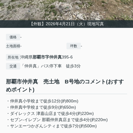
【外観】2026年4月21日（火）現地写真
-
価格
-
-
土地面積
坪数
沖縄県
那覇市
字仲井真
395-6
所在地
「仲井真」バス停下車 徒歩3分
交通
那覇市仲井真 売土地 B号地のコメント(おすす
めポイント)
・仲井真小学校まで徒歩12分(約800m)
・仲井真中学校まで徒歩9分(約650m)
・ダイレックス 津嘉山店まで徒歩4分(約220m)
・セブン-イレブン 那覇仲井真店まで徒歩4分(約220m)
・サンエーつかざんシティまで徒歩7分(約500m)