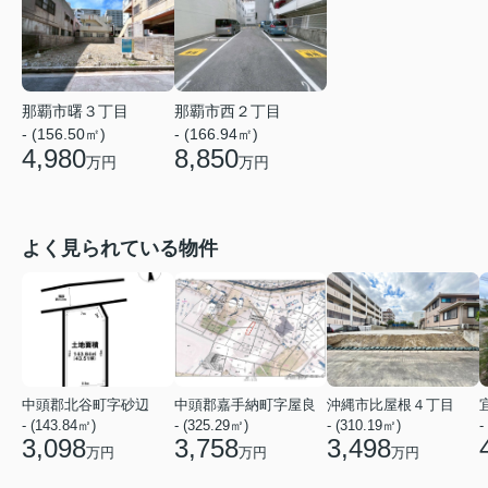
那覇市曙３丁目
那覇市西２丁目
- (156.50㎡)
- (166.94㎡)
4,980
8,850
万円
万円
よく見られている物件
中頭郡北谷町字砂辺
中頭郡嘉手納町字屋良
沖縄市比屋根４丁目
- (143.84㎡)
- (325.29㎡)
- (310.19㎡)
-
3,098
3,758
3,498
万円
万円
万円