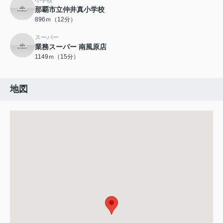
小学校
那覇市立仲井真小学校
896ｍ（12分）
スーパー
業務スーパー 南風原店
1149ｍ（15分）
地図