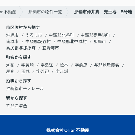
on不動産
那覇市の物件一覧
那覇市仲井真 売土地 B号地
市区町村から探す
沖縄市
うるま市
中頭郡北谷町
中頭郡嘉手納町
南城市
中頭郡読谷村
中頭郡北中城村
那覇市
島尻郡与那原町
宜野湾市
町名から探す
知花
字美崎
字桑江
松本
字前原
与那城屋慶名
屋良
玉城
字砂辺
字江洲
沿線から探す
沖縄都市モノレール
駅から探す
てだこ浦西
株式会社Orion不動産