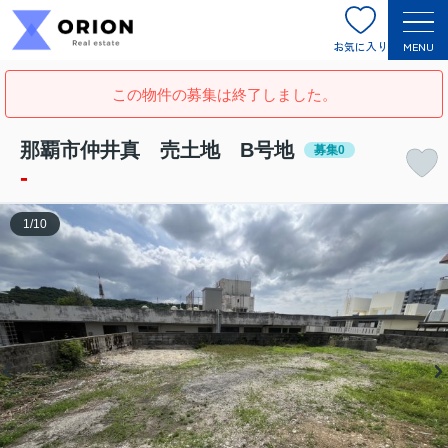
お気に入り
MENU
この物件の募集は終了しました。
那覇市仲井真 売土地 B号地
募集0
-
1
/
10