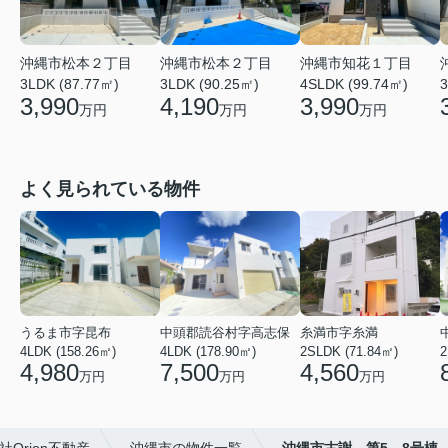
沖縄市松本２丁目
沖縄市松本２丁目
沖縄市知花１丁目
3LDK (87.77㎡)
3LDK (90.25㎡)
4SLDK (99.74㎡)
3
3,990
4,190
3,990
万円
万円
万円
よく見られている物件
うるま市字昆布
中頭郡読谷村字高志保
糸満市字糸満
4LDK (158.26㎡)
4LDK (178.90㎡)
2SLDK (71.84㎡)
2
4,980
7,500
4,560
万円
万円
万円
rion不動産
沖縄市の物件一覧
沖縄市古謝 第5 8号棟