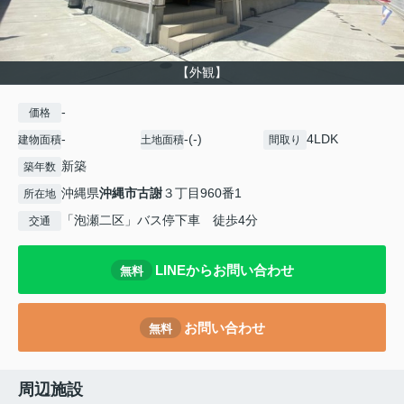
【外観】
-
価格
-
-(-)
4LDK
建物面積
土地面積
間取り
新築
築年数
沖縄県
沖縄市
古謝
３丁目960番1
所在地
「泡瀬二区」バス停下車 徒歩4分
交通
LINEからお問い合わせ
無料
お問い合わせ
無料
周辺施設