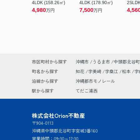
4LDK (158.26㎡)
4LDK (178.90㎡)
2SLDK
4,980
7,500
4,56
万円
万円
市区町村から探す
沖縄市
うるま市
中頭郡北谷町
町名から探す
知花
字美崎
字桑江
松本
字
沿線から探す
沖縄都市モノレール
駅から探す
てだこ浦西
株式会社Orion不動産
〒904-0113
沖縄県中頭郡北谷町字宮城3番160
営業時間：
09:30～17:30