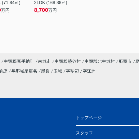
 (71.84㎡)
2LDK (168.88㎡)
0
8,700
万円
万円
中頭郡嘉手納町
南城市
中頭郡読谷村
中頭郡北中城村
那覇市
前原
与那城屋慶名
屋良
玉城
字砂辺
字江洲
トップページ
スタッフ