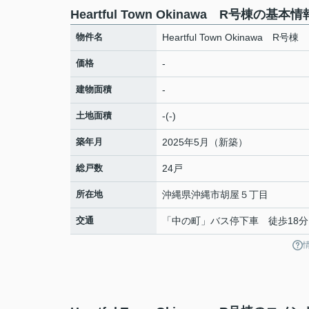
Heartful Town Okinawa R号棟の基本情
物件名
Heartful Town Okinawa R号棟
価格
-
建物面積
-
土地面積
-(-)
築年月
2025年5月（新築）
総戸数
24戸
所在地
沖縄県
沖縄市
胡屋
５丁目
交通
「中の町」バス停下車 徒歩18分