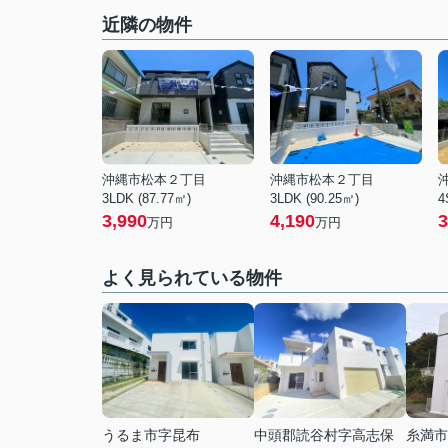
近隣の物件
沖縄市松本２丁目
沖縄市松本２丁目
3LDK (87.77㎡)
3LDK (90.25㎡)
4
3,990
4,190
3
万円
万円
よく見られている物件
うるま市字昆布
中頭郡読谷村字高志保
糸満市