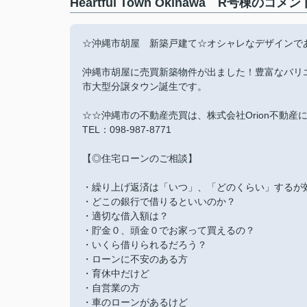
Heartful Town Okinawa R号棟のコ
☆沖縄市胡屋 新築戸建て☆オシャレなデザインで
沖縄市胡屋に売買新築物件が出ました！豊富なバリ
市大型分譲タウン誕生です。
☆☆沖縄市の不動産売買は、株式会社Orion不動産
TEL：098-987-8771
【◎住宅ローンのご相談】
・繰り上げ返済は「いつ」、「どのくらい」するが
・どこの銀行で借りるといいのか？
・適切な借入額は？
・貯金０、頭金０でお家って買えるの？
・いくら借りられるだろう？
・ローンに不安のある方
・育休中だけど
・自営業の方
・車のローンがあるけど