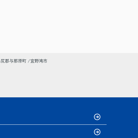
島尻郡与那原町
宜野湾市