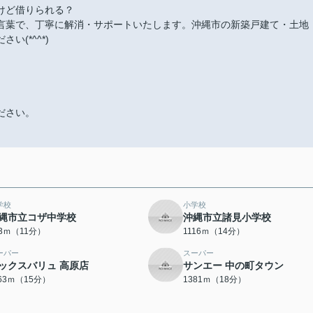
けど借りられる？
言葉で、丁寧に解消・サポートいたします。沖縄市の新築戸建て・土地
(*^^*)
ださい。
学校
小学校
縄市立コザ中学校
沖縄市立諸見小学校
73ｍ（11分）
1116ｍ（14分）
ーパー
スーパー
ックスバリュ 高原店
サンエー 中の町タウン
163ｍ（15分）
1381ｍ（18分）