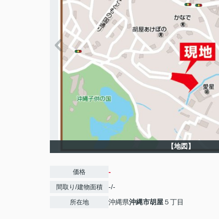
【地図】
-
価格
-/-
間取り/建物面積
沖縄県
沖縄市
胡屋
５丁目
所在地