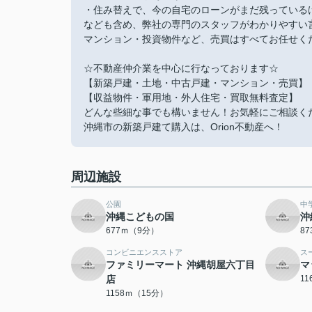
・住み替えで、今の自宅のローンがまだ残っている
なども含め、弊社の専門のスタッフがわかりやすい
マンション・投資物件など、売買はすべてお任せください
☆不動産仲介業を中心に行なっております☆
【新築戸建・土地・中古戸建・マンション・売買】
【収益物件・軍用地・外人住宅・買取無料査定】
どんな些細な事でも構いません！お気軽にご相談く
沖縄市の新築戸建て購入は、Orion不動産へ！
周辺施設
公園
中
沖縄こどもの国
沖
677ｍ（9分）
8
コンビニエンスストア
ス
ファミリーマート 沖縄胡屋六丁目
マ
店
1
1158ｍ（15分）