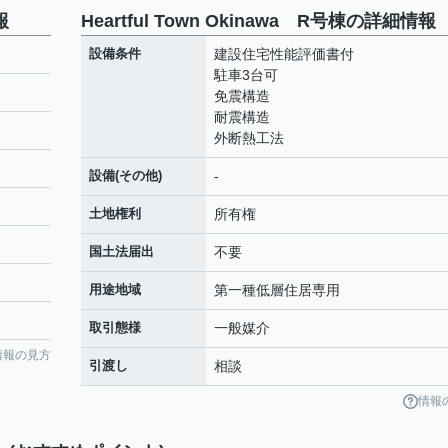
報
Heartful Town Okinawa R号棟の詳細情報
設備条件
建設住宅性能評価書付
駐車3台可
免震構造
耐震構造
外断熱工法
設備(その他)
-
土地権利
所有権
国土法届出
不要
用途地域
第一種低層住居専用
取引態様
一般媒介
情報の見方
引渡し
相談
情報