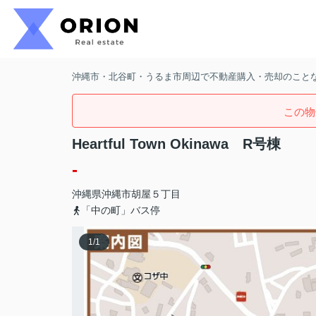
沖縄市・北谷町・うるま市周辺で不動産購入・売却のことなら
この物
Heartful Town Okinawa R号棟
-
沖縄県
沖縄市
胡屋
５丁目
「中の町」バス停
1
/
1