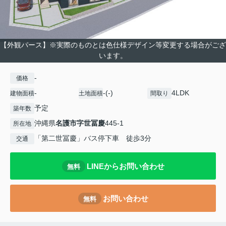
【外観パース】※実際のものとは色仕様デザイン等変更する場合がござ
います。
-
価格
-
-(-)
4LDK
建物面積
土地面積
間取り
予定
築年数
沖縄県
名護市
字世冨慶
445-1
所在地
「第二世冨慶」バス停下車 徒歩3分
交通
LINEからお問い合わせ
無料
お問い合わせ
無料