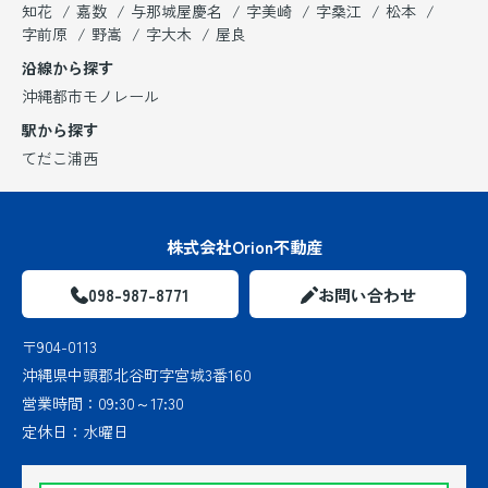
知花
嘉数
与那城屋慶名
字美崎
字桑江
松本
字前原
野嵩
字大木
屋良
沿線から探す
沖縄都市モノレール
駅から探す
てだこ浦西
株式会社Orion不動産
098-987-8771
お問い合わせ
〒904-0113
沖縄県中頭郡北谷町字宮城3番160
営業時間：
09:30～17:30
定休日：
水曜日