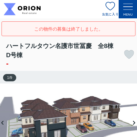
お気に入り
MENU
この物件の募集は終了しました。
ハートフルタウン名護市世冨慶 全8棟
D号棟
-
1
/
9