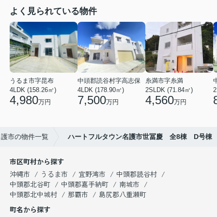
よく見られている物件
うるま市字昆布
中頭郡読谷村字高志保
糸満市字糸満
4LDK (158.26㎡)
4LDK (178.90㎡)
2SLDK (71.84㎡)
2
4,980
7,500
4,560
万円
万円
万円
名護市の物件一覧
ハートフルタウン名護市世冨慶 全8棟 D号棟
市区町村から探す
沖縄市
うるま市
宜野湾市
中頭郡読谷村
中頭郡北谷町
中頭郡嘉手納町
南城市
中頭郡北中城村
那覇市
島尻郡八重瀬町
町名から探す