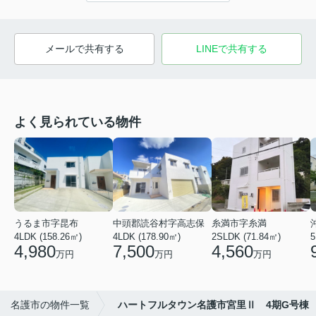
メールで共有する
LINEで共有する
よく見られている物件
うるま市字昆布
中頭郡読谷村字高志保
糸満市字糸満
4LDK (158.26㎡)
4LDK (178.90㎡)
2SLDK (71.84㎡)
5
4,980
7,500
4,560
万円
万円
万円
名護市の物件一覧
ハートフルタウン名護市宮里Ⅱ 4期G号棟