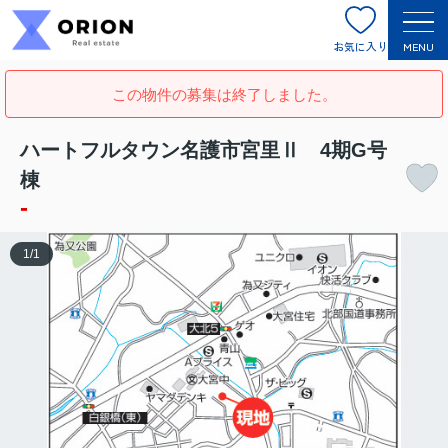
お気に入り
MENU
この物件の募集は終了しました。
ハートフルタウン名護市宮里Ⅱ 4期G号
棟
-
1
/
1