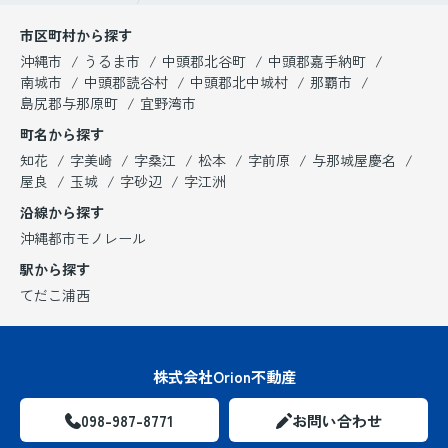
市区町村から探す
沖縄市
うるま市
中頭郡北谷町
中頭郡嘉手納町
南城市
中頭郡読谷村
中頭郡北中城村
那覇市
島尻郡与那原町
宜野湾市
町名から探す
知花
字美崎
字桑江
松本
字前原
与那城屋慶名
屋良
玉城
字砂辺
字江洲
沿線から探す
沖縄都市モノレール
駅から探す
てだこ浦西
株式会社Orion不動産
098-987-8771
お問い合わせ