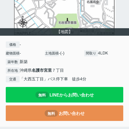
【地図】
-
価格
-
-(-)
4LDK
建物面積
土地面積
間取り
新築
築年数
沖縄県
名護市
宮里
７丁目
所在地
「大西五丁目」バス停下車 徒歩4分
交通
LINEからお問い合わせ
無料
お問い合わせ
無料