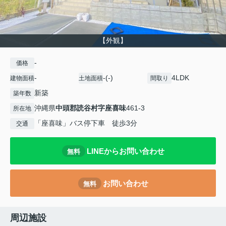
【外観】
-
価格
-
-(-)
4LDK
建物面積
土地面積
間取り
新築
築年数
沖縄県
中頭郡読谷村
字座喜味
461-3
所在地
「座喜味」バス停下車 徒歩3分
交通
LINEからお問い合わせ
無料
お問い合わせ
無料
周辺施設