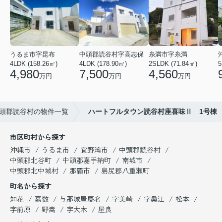
うるま市字昆布
中頭郡読谷村字高志保
糸満市字糸満
4LDK (158.26㎡)
4LDK (178.90㎡)
2SLDK (71.84㎡)
5
4,980
7,500
4,560
万円
万円
万円
頭郡読谷村の物件一覧
ハートフルタウン読谷村座喜味Ⅱ 1号棟
市区町村から探す
沖縄市
うるま市
宜野湾市
中頭郡読谷村
中頭郡北谷町
中頭郡嘉手納町
南城市
中頭郡北中城村
那覇市
島尻郡八重瀬町
町名から探す
知花
嘉数
与那城屋慶名
字美崎
字桑江
松本
字前原
野嵩
字大木
屋良