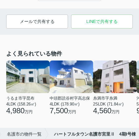
メールで共有する
LINEで共有する
よく見られている物件
うるま市字昆布
中頭郡読谷村字高志保
糸満市字糸満
4LDK (158.26㎡)
4LDK (178.90㎡)
2SLDK (71.84㎡)
5
4,980
7,500
4,560
万円
万円
万円
名護市の物件一覧
ハートフルタウン名護市宮里Ⅱ 4期I号棟