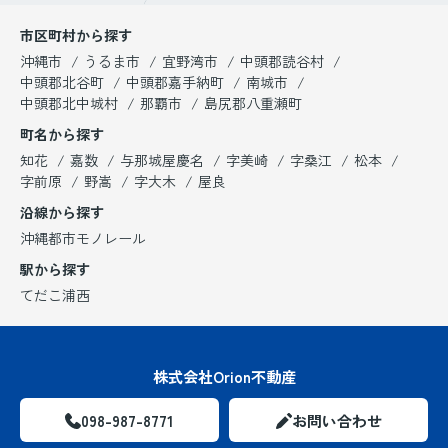
市区町村から探す
沖縄市
うるま市
宜野湾市
中頭郡読谷村
中頭郡北谷町
中頭郡嘉手納町
南城市
中頭郡北中城村
那覇市
島尻郡八重瀬町
町名から探す
知花
嘉数
与那城屋慶名
字美崎
字桑江
松本
字前原
野嵩
字大木
屋良
沿線から探す
沖縄都市モノレール
駅から探す
てだこ浦西
株式会社Orion不動産
098-987-8771
お問い合わせ