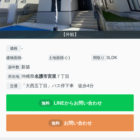
【外観】
-
価格
-
-(-)
3LDK
建物面積
土地面積
間取り
新築
築年数
沖縄県
名護市
宮里
７丁目
所在地
「大西五丁目」バス停下車 徒歩4分
交通
LINEからお問い合わせ
無料
お問い合わせ
無料