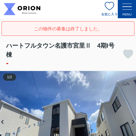
お気に入り
MENU
この物件の募集は終了しました。
ハートフルタウン名護市宮里Ⅱ 4期I号
棟
-
1
/
2