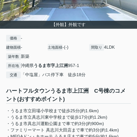
【外観】外観です
-
価格
-
-(-)
4LDK
建物面積
土地面積
間取り
新築
築年数
沖縄県
うるま市
字上江洲
957-1
所在地
「中塩屋」バス停下車 徒歩18分
交通
ハートフルタウンうるま市上江洲 C号棟のコメ
ント(おすすめポイント)
・うるま市立田場小学校まで徒歩25分(約1.6km)
・うるま市立具志川東中学校まで徒歩17分(約1.2km)
・うるま市具志川運動公園まで車で約3分(約900m)
・ファミリーマート 具志川大田店まで車で約3分(約1.4km)
・MEGAドン・キホーテ うるま店まで車で約5分(約1.6km)