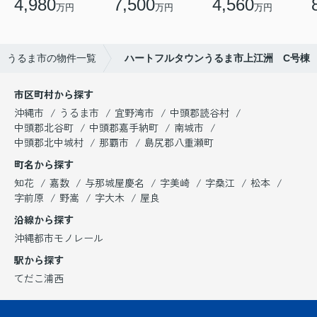
4,980
7,500
4,560
万円
万円
万円
うるま市の物件一覧
ハートフルタウンうるま市上江洲 C号棟
市区町村から探す
沖縄市
うるま市
宜野湾市
中頭郡読谷村
中頭郡北谷町
中頭郡嘉手納町
南城市
中頭郡北中城村
那覇市
島尻郡八重瀬町
町名から探す
知花
嘉数
与那城屋慶名
字美崎
字桑江
松本
字前原
野嵩
字大木
屋良
沿線から探す
沖縄都市モノレール
駅から探す
てだこ浦西