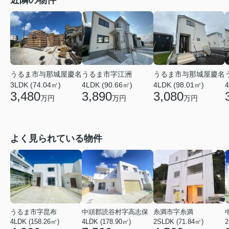
うるま市与那城屋慶名
うるま市字江洲
うるま市与那城屋慶名
3LDK (74.04㎡)
4LDK (90.66㎡)
4LDK (98.01㎡)
4
3,480
3,890
3,080
万円
万円
万円
よく見られている物件
うるま市字昆布
中頭郡読谷村字高志保
糸満市字糸満
4LDK (158.26㎡)
4LDK (178.90㎡)
2SLDK (71.84㎡)
2