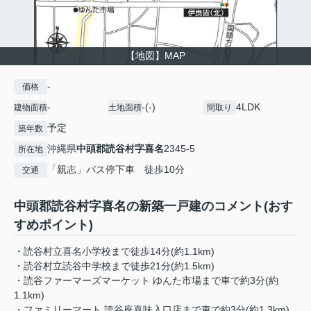
【地図】MAP
-
価格
-
-(-)
4LDK
建物面積
土地面積
間取り
予定
築年数
沖縄県
中頭郡読谷村
字喜名
2345-5
所在地
「親志」バス停下車 徒歩10分
交通
中頭郡読谷村字喜名の新築一戸建のコメント(おす
すめポイント)
・読谷村立喜名小学校まで徒歩14分(約1.1km)
・読谷村立読谷中学校まで徒歩21分(約1.5km)
・読谷ファーマーズマーケット ゆんた市場まで車で約3分(約
1.1km)
・ファミリーマート 読谷座喜味入口店まで車で約3分(約1.3km)