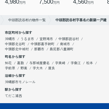
4,980
7,500
4,560
万円
万円
万円
中頭郡読谷村の物件一覧
中頭郡読谷村字喜名の新築一戸建
市区町村から探す
沖縄市
うるま市
宜野湾市
中頭郡読谷村
中頭郡北谷町
中頭郡嘉手納町
南城市
中頭郡北中城村
那覇市
島尻郡八重瀬町
町名から探す
知花
嘉数
与那城屋慶名
字美崎
字桑江
松本
字前原
野嵩
字大木
屋良
沿線から探す
沖縄都市モノレール
駅から探す
てだこ浦西