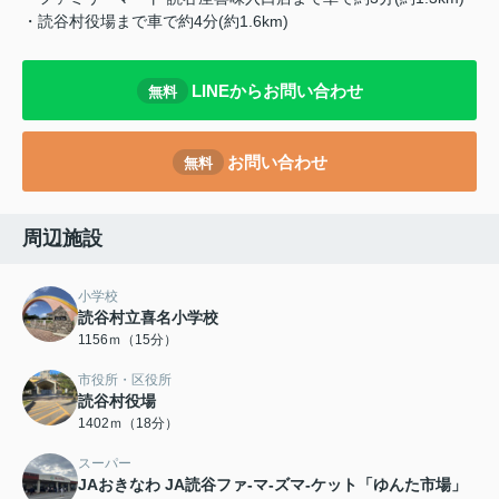
・読谷村役場まで車で約4分(約1.6km)
LINEからお問い合わせ
無料
お問い合わせ
無料
周辺施設
小学校
読谷村立喜名小学校
1156ｍ（15分）
市役所・区役所
読谷村役場
1402ｍ（18分）
スーパー
JAおきなわ JA読谷ファ-マ-ズマ-ケット「ゆんた市場」