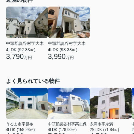
中頭郡読谷村字大木
中頭郡読谷村字大木
4LDK (92.33㎡)
4LDK (98.33㎡)
3,790
3,990
万円
万円
よく見られている物件
うるま市字昆布
中頭郡読谷村字高志保
糸満市字糸満
4LDK (158.26㎡)
4LDK (178.90㎡)
2SLDK (71.84㎡)
2