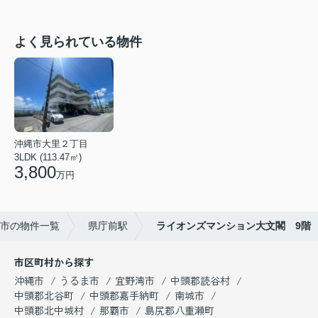
よく見られている物件
沖縄市大里２丁目
3LDK (113.47㎡)
3,800
万円
市の物件一覧
県庁前駅
ライオンズマンション大文閣 9階
市区町村から探す
沖縄市
うるま市
宜野湾市
中頭郡読谷村
中頭郡北谷町
中頭郡嘉手納町
南城市
中頭郡北中城村
那覇市
島尻郡八重瀬町