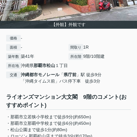
【外観】外観です
-
価格
-
1R
面積
間取り
築41年
9階/10階建
築年数
所在階
沖縄県
那覇市
松山
１丁目
所在地
沖縄都市モノレール
「
県庁前
」駅 徒歩9分
交通
「沖縄タイムス前」バス停下車 徒歩3分
ライオンズマンション大文閣 9階のコメント(お
すすめポイント)
・那覇市立若狭小学校まで徒歩9分(約650m)
・那覇市立那覇中学校まで徒歩6分(約450m)
・松山公園まで徒歩1分(約80m)
・ローソン 那覇松山店まで徒歩3分(約170m)