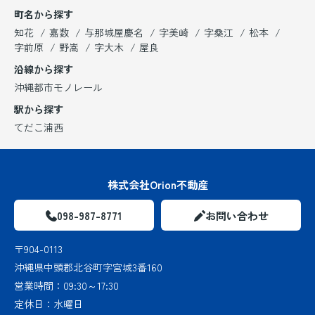
町名から探す
知花
嘉数
与那城屋慶名
字美崎
字桑江
松本
字前原
野嵩
字大木
屋良
沿線から探す
沖縄都市モノレール
駅から探す
てだこ浦西
株式会社Orion不動産
098-987-8771
お問い合わせ
〒904-0113
沖縄県中頭郡北谷町字宮城3番160
営業時間：
09:30～17:30
定休日：
水曜日