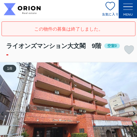
お気に入り
MENU
この物件の募集は終了しました。
ライオンズマンション大文閣 9階
空室0
-
1
/
8