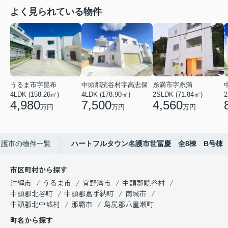
よく見られている物件
うるま市字昆布
中頭郡読谷村字高志保
糸満市字糸満
4LDK (158.26㎡)
4LDK (178.90㎡)
2SLDK (71.84㎡)
2
4,980
7,500
4,560
万円
万円
万円
名護市の物件一覧
ハートフルタウン名護市世冨慶 全8棟 B号棟
市区町村から探す
沖縄市
うるま市
宜野湾市
中頭郡読谷村
中頭郡北谷町
中頭郡嘉手納町
南城市
中頭郡北中城村
那覇市
島尻郡八重瀬町
町名から探す