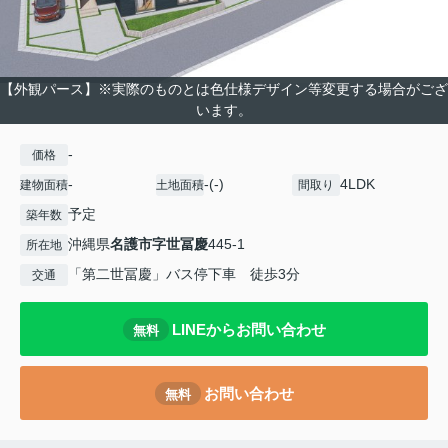
【外観パース】※実際のものとは色仕様デザイン等変更する場合がござ
います。
-
価格
-
-(-)
4LDK
建物面積
土地面積
間取り
予定
築年数
沖縄県
名護市
字世冨慶
445-1
所在地
「第二世冨慶」バス停下車 徒歩3分
交通
LINEからお問い合わせ
無料
お問い合わせ
無料