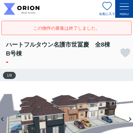
お気に入り
MENU
この物件の募集は終了しました。
ハートフルタウン名護市世冨慶 全8棟
B号棟
-
1
/
9