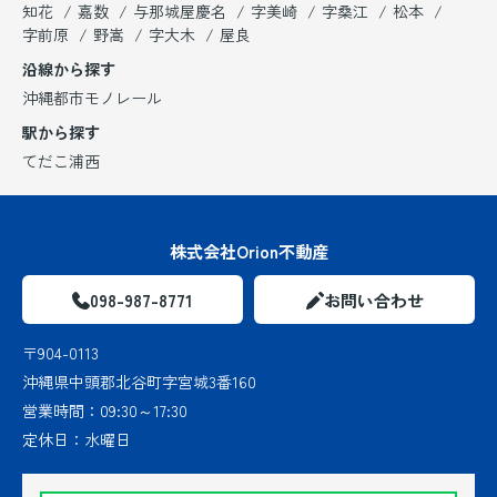
知花
嘉数
与那城屋慶名
字美崎
字桑江
松本
字前原
野嵩
字大木
屋良
沿線から探す
沖縄都市モノレール
駅から探す
てだこ浦西
株式会社Orion不動産
098-987-8771
お問い合わせ
〒904-0113
沖縄県中頭郡北谷町字宮城3番160
営業時間：
09:30～17:30
定休日：
水曜日