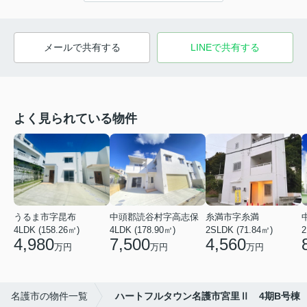
メールで共有する
LINEで共有する
よく見られている物件
うるま市字昆布
中頭郡読谷村字高志保
糸満市字糸満
4LDK (158.26㎡)
4LDK (178.90㎡)
2SLDK (71.84㎡)
2
4,980
7,500
4,560
万円
万円
万円
名護市の物件一覧
ハートフルタウン名護市宮里Ⅱ 4期B号棟