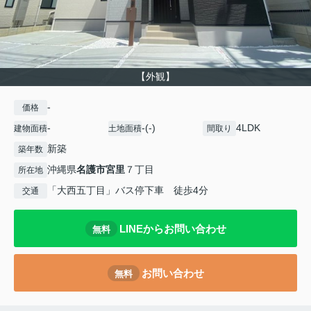
【外観】
-
価格
-
-(-)
4LDK
建物面積
土地面積
間取り
新築
築年数
沖縄県
名護市
宮里
７丁目
所在地
「大西五丁目」バス停下車 徒歩4分
交通
LINEからお問い合わせ
無料
お問い合わせ
無料