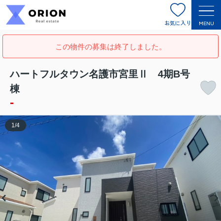
お気に入り
MENU
この物件の募集は終了しました。
ハートフルタウン名護市宮里Ⅱ 4期B号
棟
-
1
/
4