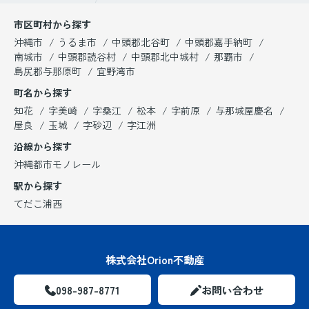
市区町村から探す
沖縄市
うるま市
中頭郡北谷町
中頭郡嘉手納町
南城市
中頭郡読谷村
中頭郡北中城村
那覇市
島尻郡与那原町
宜野湾市
町名から探す
知花
字美崎
字桑江
松本
字前原
与那城屋慶名
屋良
玉城
字砂辺
字江洲
沿線から探す
沖縄都市モノレール
駅から探す
てだこ浦西
株式会社Orion不動産
098-987-8771
お問い合わせ