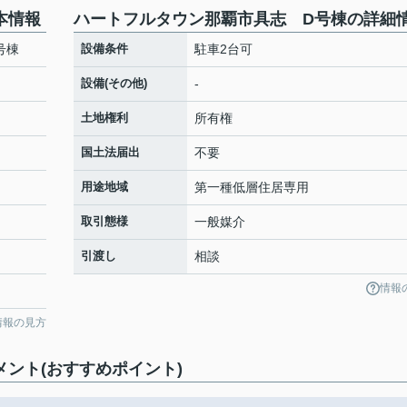
本情報
ハートフルタウン那覇市具志 D号棟の詳細
号棟
設備条件
駐車2台可
設備(その他)
-
土地権利
所有権
国土法届出
不要
用途地域
第一種低層住居専用
取引態様
一般媒介
引渡し
相談
情報
情報の見方
ント(おすすめポイント)