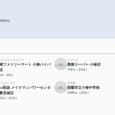
00m)
ンビニエンスストア
スーパー
縄ファミリーマート 小禄バイパ
業務スーパー 小禄店
店
742ｍ（10分）
65ｍ（6分）
ームセンター
中学校
oto取扱 メイクマンパワーセンタ
那覇市立小禄中学校
豊見城店
1699ｍ（22分）
653ｍ（21分）