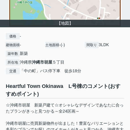
【地図】
-
価格
-
-(-)
3LDK
建物面積
土地面積
間取り
新築
築年数
沖縄県
沖縄市
胡屋
５丁目
所在地
「中の町」バス停下車 徒歩18分
交通
Heartful Town Okinawa L号棟のコメント(おす
すめポイント)
☆沖縄市胡屋 新築戸建て☆オシャレなデザインであなたに合っ
たプランがきっと見つかる～全24区画～
沖縄市胡屋に売買新築物件が出ました！豊富なバリエーションと
多彩なプランでお探しのマイホームがきっと見つかる、沖縄市大