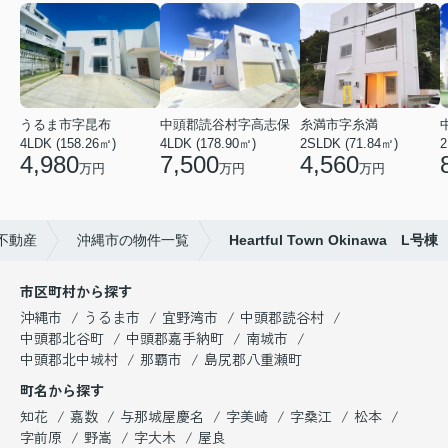
うるま市字昆布
中頭郡読谷村字高志保
糸満市字糸満
4LDK (158.26㎡)
4LDK (178.90㎡)
2SLDK (71.84㎡)
2
4,980
7,500
4,560
万円
万円
万円
不動産
沖縄市の物件一覧
Heartful Town Okinawa L号棟
市区町村から探す
沖縄市
うるま市
宜野湾市
中頭郡読谷村
中頭郡北谷町
中頭郡嘉手納町
南城市
中頭郡北中城村
那覇市
島尻郡八重瀬町
町名から探す
知花
嘉数
与那城屋慶名
字美崎
字桑江
松本
字前原
野嵩
字大木
屋良