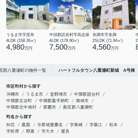
うるま市字昆布
中頭郡読谷村字高志保
糸満市字糸満
4LDK (158.26㎡)
4LDK (178.90㎡)
2SLDK (71.84㎡)
2
4,980
7,500
4,560
万円
万円
万円
尻郡八重瀬町の物件一覧
ハートフルタウン八重瀬町新城 A号棟
市区町村から探す
沖縄市
うるま市
宜野湾市
中頭郡読谷村
中頭郡北谷町
中頭郡嘉手納町
南城市
中頭郡北中城村
那覇市
島尻郡八重瀬町
町名から探す
知花
嘉数
与那城屋慶名
字美崎
字桑江
松本
字前原
野嵩
字大木
屋良