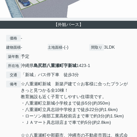
【外観パース】
-
価格
-
-(-)
3LDK
建物面積
土地面積
間取り
予定
築年数
沖縄県
島尻郡八重瀬町
字新城
1423-1
所在地
「新城」バス停下車 徒歩3分
交通
☆八重瀬町新城 新築戸建て☆お客様に合ったプランが
備考
きっと見つかる全10棟！
教育施設も近く子育てしやすい住環境です。
・八重瀬町立新城小学校まで徒歩5分(約350m)
・八重瀬町立具志頭中学校まで徒歩22分(約1.6km)
・ローソン南部工業高校前店まで車で約3分(約1.5km)
・ＪＡマート具志頭店まで車で約5分(約2.8km)
☆☆八重瀬町や那覇市、沖縄市の不動産売買は、株式会