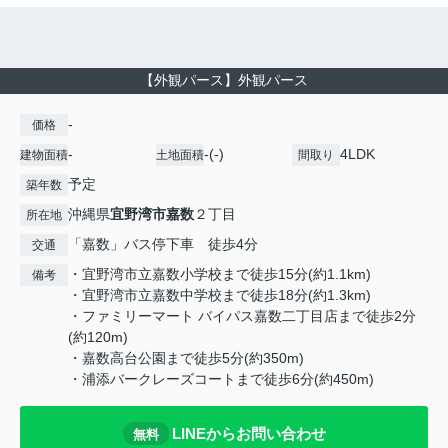
【外観パース】外観パース
-
価格
-
-(-)
4LDK
建物面積
土地面積
間取り
予定
築年数
沖縄県
宜野湾市
嘉数
２丁目
所在地
「嘉数」バス停下車 徒歩4分
交通
・宜野湾市立嘉数小学校まで徒歩15分(約1.1km)
備考
・宜野湾市立嘉数中学校まで徒歩18分(約1.3km)
・ファミリーマート バイパス嘉数二丁目店まで徒歩2分
(約120m)
・嘉数高台公園まで徒歩5分(約350m)
・浦添バークレーズコートまで徒歩6分(約450m)
LINEからお問い合わせ
無料