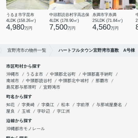
うるま市字昆布
中頭郡読谷村字高志保
糸満市字糸満
4LDK (158.26㎡)
4LDK (178.90㎡)
2SLDK (71.84㎡)
2
4,980
7,500
4,560
万円
万円
万円
宜野湾市の物件一覧
ハートフルタウン宜野湾市嘉数 A号棟
市区町村から探す
沖縄市
うるま市
中頭郡北谷町
中頭郡嘉手納町
南城市
中頭郡読谷村
中頭郡北中城村
那覇市
島尻郡与那原町
宜野湾市
町名から探す
知花
字美崎
字桑江
松本
字前原
与那城屋慶名
屋良
玉城
字砂辺
字江洲
沿線から探す
沖縄都市モノレール
駅から探す