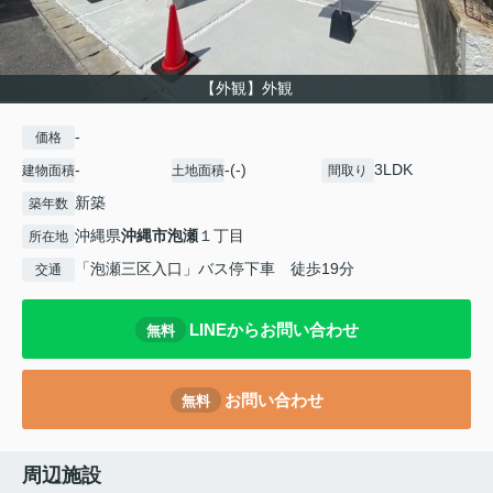
【外観】外観
-
価格
-
-(-)
3LDK
建物面積
土地面積
間取り
新築
築年数
沖縄県
沖縄市
泡瀬
１丁目
所在地
「泡瀬三区入口」バス停下車 徒歩19分
交通
LINEからお問い合わせ
無料
お問い合わせ
無料
周辺施設