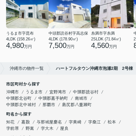
うるま市字昆布
中頭郡読谷村字高志保
糸満市字糸満
4LDK (158.26㎡)
4LDK (178.90㎡)
2SLDK (71.84㎡)
2
4,980
7,500
4,560
万円
万円
万円
沖縄市の物件一覧
ハートフルタウン沖縄市泡瀬2期 2号棟
市区町村から探す
沖縄市
うるま市
宜野湾市
中頭郡読谷村
中頭郡北谷町
中頭郡嘉手納町
南城市
中頭郡北中城村
那覇市
島尻郡八重瀬町
町名から探す
知花
嘉数
与那城屋慶名
字美崎
字桑江
松本
字前原
野嵩
字大木
屋良