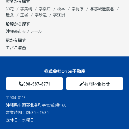
町名から探す
知花
字美崎
字桑江
松本
字前原
与那城屋慶名
屋良
玉城
字砂辺
字江洲
沿線から探す
沖縄都市モノレール
駅から探す
てだこ浦西
株式会社Orion不動産
098-987-8771
お問い合わせ
〒904-0113
沖縄県中頭郡北谷町字宮城3番160
営業時間：
09:30～17:30
定休日：
水曜日