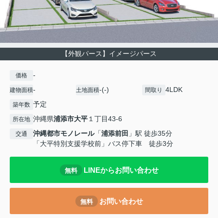
【外観パース】イメージパース
-
価格
-
-(-)
4LDK
建物面積
土地面積
間取り
予定
築年数
沖縄県
浦添市
大平
１丁目43-6
所在地
沖縄都市モノレール
「
浦添前田
」駅 徒歩35分
交通
「大平特別支援学校前」バス停下車 徒歩3分
LINEからお問い合わせ
無料
お問い合わせ
無料