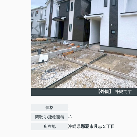
【外観】
外観です
-
価格
-/-
間取り/建物面積
沖縄県
那覇市
具志
２丁目
所在地