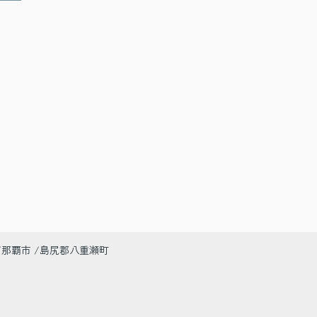
那覇市
島尻郡八重瀬町