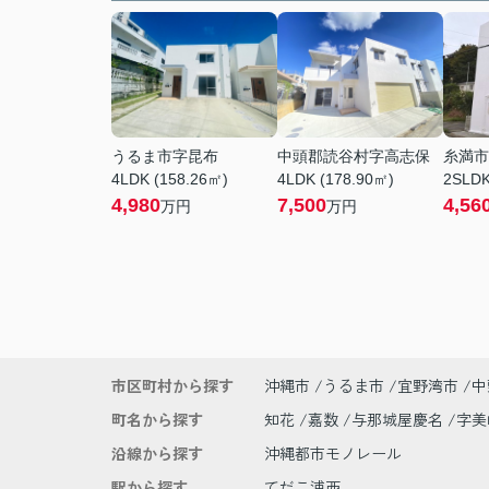
うるま市字昆布
中頭郡読谷村字高志保
糸満市
4LDK (158.26㎡)
4LDK (178.90㎡)
2SLDK
4,980
7,500
4,56
万円
万円
市区町村から探す
沖縄市
うるま市
宜野湾市
中
町名から探す
知花
嘉数
与那城屋慶名
字
沿線から探す
沖縄都市モノレール
駅から探す
てだこ浦西