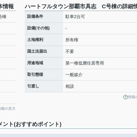
本情報
ハートフルタウン那覇市具志 C号棟の詳細
号棟
設備条件
駐車2台可
設備(その他)
-
土地権利
所有権
国土法届出
不要
用途地域
第一種低層住居専用
取引態様
一般媒介
引渡し
相談
情報
情報の見方
ント(おすすめポイント)