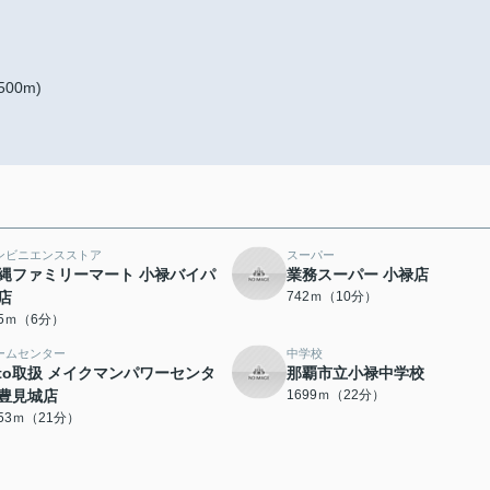
00m)
ンビニエンスストア
スーパー
縄ファミリーマート 小禄バイパ
業務スーパー 小禄店
店
742ｍ（10分）
65ｍ（6分）
ームセンター
中学校
oto取扱 メイクマンパワーセンタ
那覇市立小禄中学校
豊見城店
1699ｍ（22分）
653ｍ（21分）