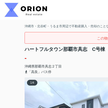
沖縄市・北谷町・うるま市周辺で不動産購入・売却のことなら
この物
ハートフルタウン那覇市具志 C号棟
-
沖縄県
那覇市
具志
２丁目
「高良」バス停
1
/
4