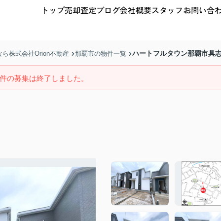
トップ
売却査定
ブログ
会社概要
スタッフ
お問い合
ハートフルタウン那覇市具志
株式会社Orion不動産
那覇市の物件一覧
件の募集は終了しました。