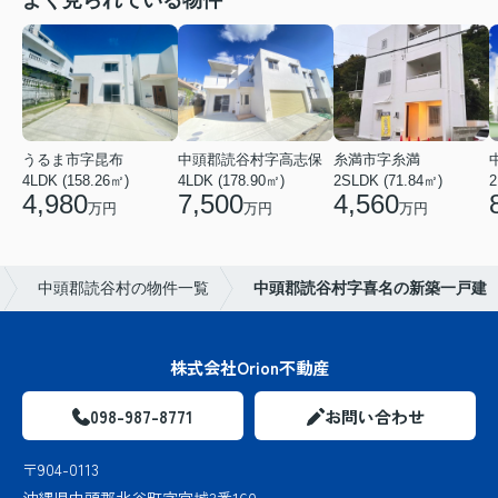
うるま市字昆布
中頭郡読谷村字高志保
糸満市字糸満
4LDK (158.26㎡)
4LDK (178.90㎡)
2SLDK (71.84㎡)
2
4,980
7,500
4,560
万円
万円
万円
中頭郡読谷村の物件一覧
中頭郡読谷村字喜名の新築一戸建
株式会社Orion不動産
098-987-8771
お問い合わせ
〒904-0113
沖縄県中頭郡北谷町字宮城3番160