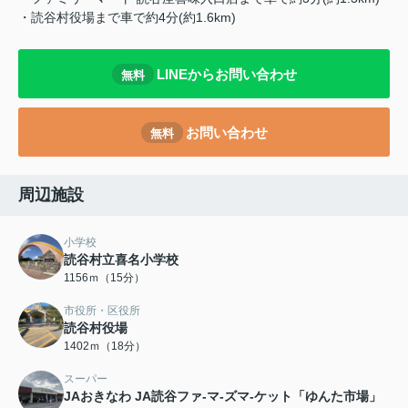
・読谷村役場まで車で約4分(約1.6km)
LINEからお問い合わせ
無料
お問い合わせ
無料
周辺施設
小学校
読谷村立喜名小学校
1156ｍ（15分）
市役所・区役所
読谷村役場
1402ｍ（18分）
スーパー
JAおきなわ JA読谷ファ-マ-ズマ-ケット「ゆんた市場」