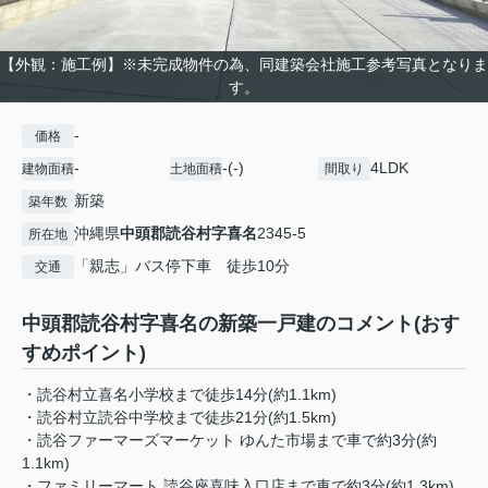
【外観：施工例】※未完成物件の為、同建築会社施工参考写真となりま
す。
-
価格
-
-(-)
4LDK
建物面積
土地面積
間取り
新築
築年数
沖縄県
中頭郡読谷村
字喜名
2345-5
所在地
「親志」バス停下車 徒歩10分
交通
中頭郡読谷村字喜名の新築一戸建のコメント(おす
すめポイント)
・読谷村立喜名小学校まで徒歩14分(約1.1km)
・読谷村立読谷中学校まで徒歩21分(約1.5km)
・読谷ファーマーズマーケット ゆんた市場まで車で約3分(約
1.1km)
・ファミリーマート 読谷座喜味入口店まで車で約3分(約1.3km)