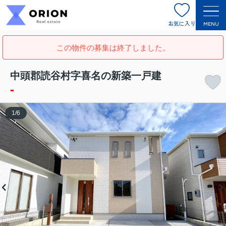
お気に入り
MENU
この物件の募集は終了しました。
中頭郡読谷村字喜名の新築一戸建
-
1
/
6