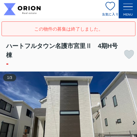
お気に入り
MENU
この物件の募集は終了しました。
ハートフルタウン名護市宮里Ⅱ 4期H号
棟
-
1
/
3