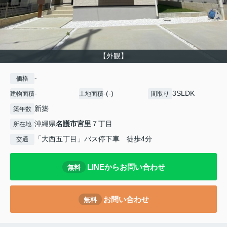
【外観】
-
価格
-
-(-)
3SLDK
建物面積
土地面積
間取り
新築
築年数
沖縄県
名護市
宮里
７丁目
所在地
「大西五丁目」バス停下車 徒歩4分
交通
LINEからお問い合わせ
無料
お問い合わせ
無料