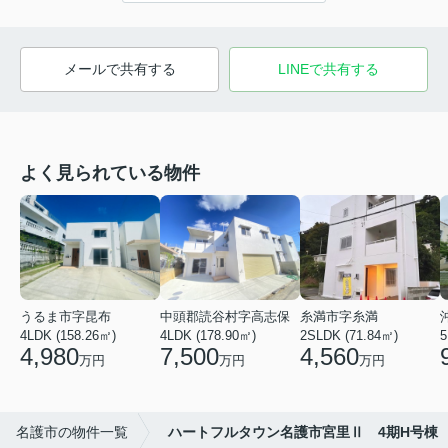
メールで共有する
LINEで共有する
よく見られている物件
うるま市字昆布
中頭郡読谷村字高志保
糸満市字糸満
4LDK (158.26㎡)
4LDK (178.90㎡)
2SLDK (71.84㎡)
5
4,980
7,500
4,560
万円
万円
万円
名護市の物件一覧
ハートフルタウン名護市宮里Ⅱ 4期H号棟