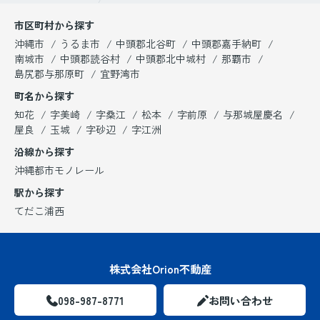
市区町村から探す
沖縄市
うるま市
中頭郡北谷町
中頭郡嘉手納町
南城市
中頭郡読谷村
中頭郡北中城村
那覇市
島尻郡与那原町
宜野湾市
町名から探す
知花
字美崎
字桑江
松本
字前原
与那城屋慶名
屋良
玉城
字砂辺
字江洲
沿線から探す
沖縄都市モノレール
駅から探す
てだこ浦西
株式会社Orion不動産
098-987-8771
お問い合わせ