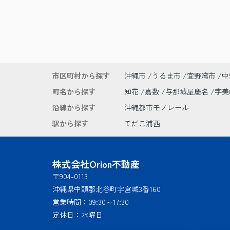
市区町村から探す
沖縄市
うるま市
宜野湾市
中
町名から探す
知花
嘉数
与那城屋慶名
字
沿線から探す
沖縄都市モノレール
駅から探す
てだこ浦西
株式会社Orion不動産
〒904-0113
沖縄県中頭郡北谷町字宮城3番160
営業時間：
09:30～17:30
定休日：
水曜日