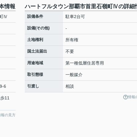
本情報
ハートフルタウン那覇市首里石嶺町Ⅳの詳細
町Ⅳ
設備条件
駐車2台可
設備(その他)
-
土地権利
所有権
国土法届出
不要
用途地域
第一種低層住居専用
取引態様
一般媒介
9-6
引渡し
相談
情報
歩11
情報の見方