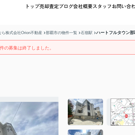
トップ
売却査定
ブログ
会社概要
スタッフ
お問い合
ハートフルタウン那
株式会社Orion不動産
那覇市の物件一覧
石嶺駅
件の募集は終了しました。