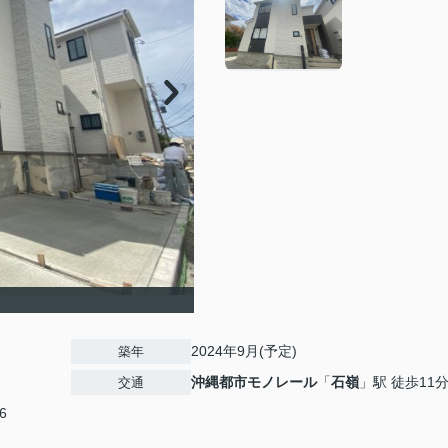
2024年9月(予定)
築年
沖縄都市モノレール
「
石嶺
」駅 徒歩11
交通
6