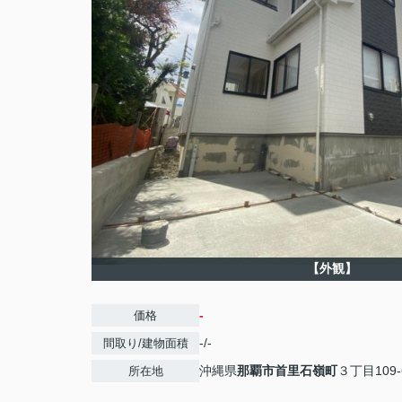
【外観】
-
価格
-/-
間取り/建物面積
沖縄県
那覇市
首里石嶺町
３丁目109-
所在地