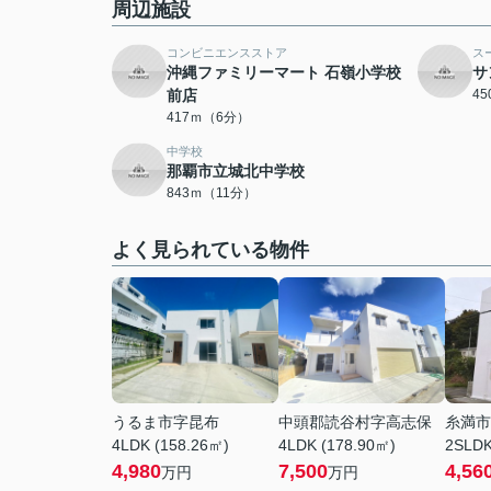
周辺施設
コンビニエンスストア
ス
沖縄ファミリーマート 石嶺小学校
サ
前店
4
417ｍ（6分）
中学校
那覇市立城北中学校
843ｍ（11分）
よく見られている物件
うるま市字昆布
中頭郡読谷村字高志保
糸満市
4LDK (158.26㎡)
4LDK (178.90㎡)
2SLDK
4,980
7,500
4,56
万円
万円