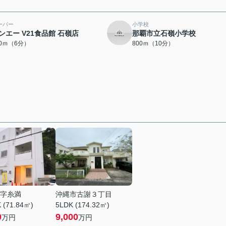
ーパー
小学校
ンエー V21食品館 石嶺店
那覇市立石嶺小学校
50ｍ（6分）
800ｍ（10分）
字糸満
沖縄市古謝３丁目
 (71.84㎡)
5LDK (174.32㎡)
0
9,000
万円
万円