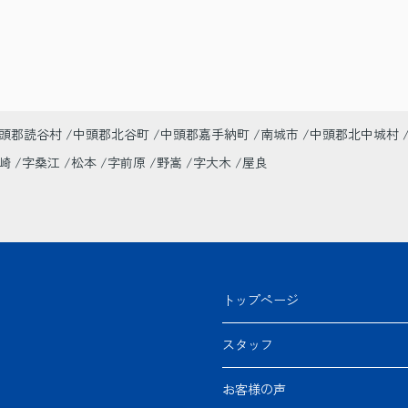
頭郡読谷村
中頭郡北谷町
中頭郡嘉手納町
南城市
中頭郡北中城村
美崎
字桑江
松本
字前原
野嵩
字大木
屋良
トップページ
スタッフ
お客様の声