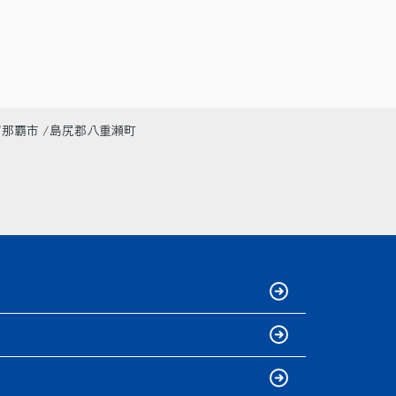
那覇市
島尻郡八重瀬町