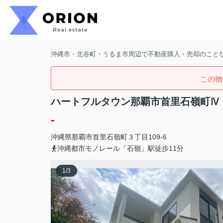
沖縄市・北谷町・うるま市周辺で不動産購入・売却のことなら
この物
ハートフルタウン那覇市首里石嶺町Ⅳ
-
沖縄県
那覇市
首里石嶺町
３丁目109-6
沖縄都市モノレール「石嶺」駅徒歩11分
1
/
3