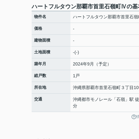
ハートフルタウン那覇市首里石嶺町Ⅳの基
物件名
ハートフルタウン那覇市首里石嶺
価格
-
建物面積
-
土地面積
-(-)
築年月
2024年9月（予定）
総戸数
1戸
所在地
沖縄県
那覇市
首里石嶺町
３丁目10
交通
沖縄都市モノレール
「
石嶺
」駅 徒
分