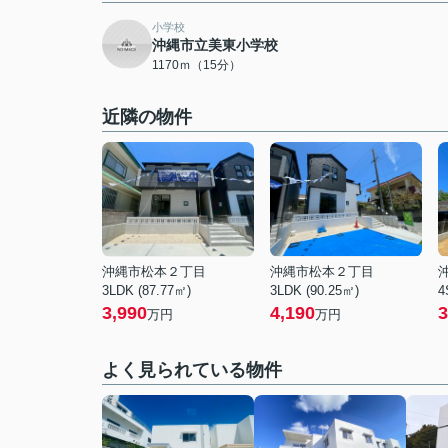
小学校
沖縄市立美東小学校
1170ｍ（15分）
近隣の物件
沖縄市松本２丁目
沖縄市松本２丁目
3LDK (87.77㎡)
3LDK (90.25㎡)
4
3,990
4,190
3
万円
万円
よく見られている物件