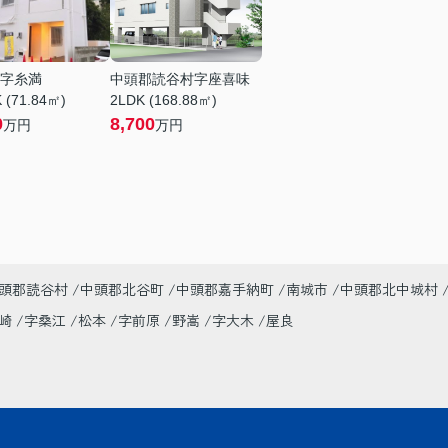
字糸満
中頭郡読谷村字座喜味
 (71.84㎡)
2LDK (168.88㎡)
0
8,700
万円
万円
頭郡読谷村
中頭郡北谷町
中頭郡嘉手納町
南城市
中頭郡北中城村
美崎
字桑江
松本
字前原
野嵩
字大木
屋良