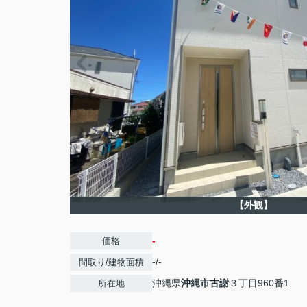
【外観】
-
価格
-/-
間取り/建物面積
沖縄県
沖縄市
古謝
３丁目960番1
所在地