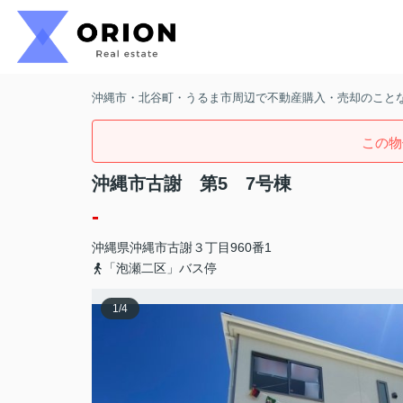
沖縄市・北谷町・うるま市周辺で不動産購入・売却のことなら
この物
沖縄市古謝 第5 7号棟
-
沖縄県
沖縄市
古謝
３丁目960番1
「泡瀬二区」バス停
1
/
4