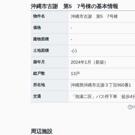
沖縄市古謝 第5 7号棟の基本情報
物件名
沖縄市古謝 第5 7号棟
価格
-
建物面積
-
土地面積
-(-)
築年月
2024年1月（新築）
総戸数
13戸
所在地
沖縄県
沖縄市
古謝
３丁目960番1
交通
「泡瀬二区」バス停下車 徒歩4
周辺施設