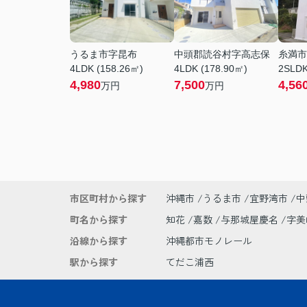
うるま市字昆布
中頭郡読谷村字高志保
糸満市
4LDK (158.26㎡)
4LDK (178.90㎡)
2SLDK
4,980
7,500
4,56
万円
万円
市区町村から探す
沖縄市
うるま市
宜野湾市
中
町名から探す
知花
嘉数
与那城屋慶名
字
沿線から探す
沖縄都市モノレール
駅から探す
てだこ浦西