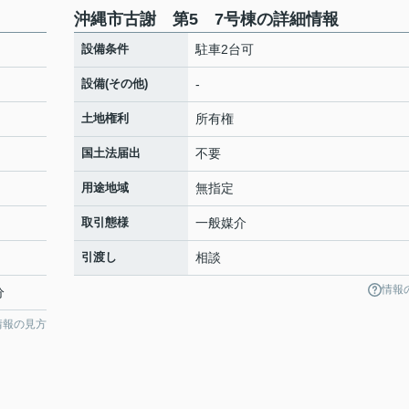
沖縄市古謝 第5 7号棟の詳細情報
設備条件
駐車2台可
設備(その他)
-
土地権利
所有権
国土法届出
不要
用途地域
無指定
取引態様
一般媒介
引渡し
相談
情報
分
情報の見方