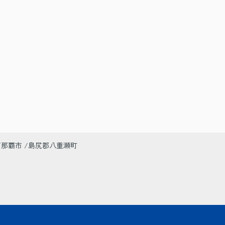
那覇市
島尻郡八重瀬町