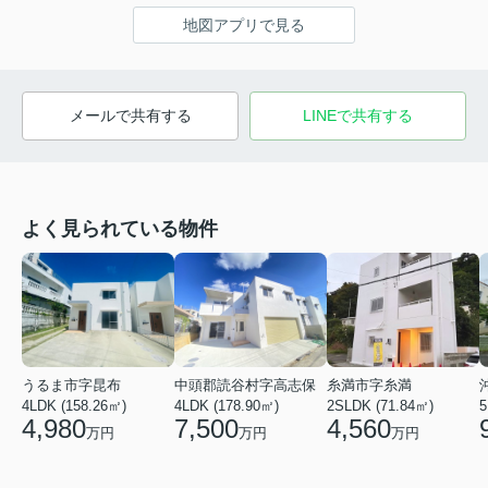
地図アプリで見る
メールで共有する
LINEで共有する
よく見られている物件
うるま市字昆布
中頭郡読谷村字高志保
糸満市字糸満
4LDK (158.26㎡)
4LDK (178.90㎡)
2SLDK (71.84㎡)
5
4,980
7,500
4,560
万円
万円
万円