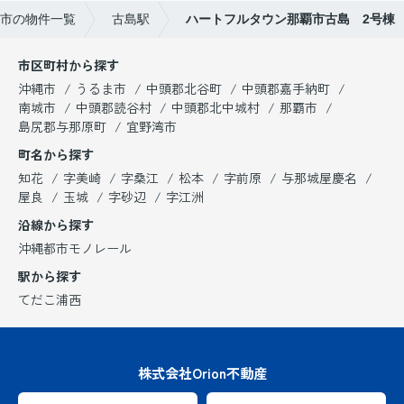
市の物件一覧
古島駅
ハートフルタウン那覇市古島 2号棟
市区町村から探す
沖縄市
うるま市
中頭郡北谷町
中頭郡嘉手納町
南城市
中頭郡読谷村
中頭郡北中城村
那覇市
島尻郡与那原町
宜野湾市
町名から探す
知花
字美崎
字桑江
松本
字前原
与那城屋慶名
屋良
玉城
字砂辺
字江洲
沿線から探す
沖縄都市モノレール
駅から探す
てだこ浦西
株式会社Orion不動産