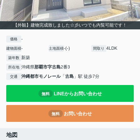
【外観】建物完成致しました☆彡いつでも内覧可能です！
-
価格
-
-(-)
4LDK
建物面積
土地面積
間取り
新築
築年数
沖縄県
那覇市
字古島
2番3
所在地
沖縄都市モノレール
「
古島
」駅 徒歩7分
交通
LINEからお問い合わせ
無料
お問い合わせ
無料
地図