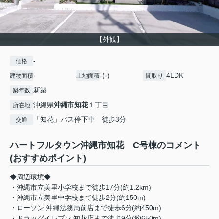
【外観】
-
価格
-
-(-)
4LDK
建物面積
土地面積
間取り
新築
築年数
沖縄県
沖縄市
知花
１丁目
所在地
「知花」バス停下車 徒歩3分
交通
ハートフルタウン沖縄市知花 C号棟のコメント
(おすすめポイント)
◆周辺環境◆
・沖縄市立美里小学校まで徒歩17分(約1.2km)
・沖縄市立美里中学校まで徒歩2分(約150m)
・ローソン 沖縄法務局前店まで徒歩6分(約450m)
・ドラッグイレブン 知花店まで徒歩9分(約650m)