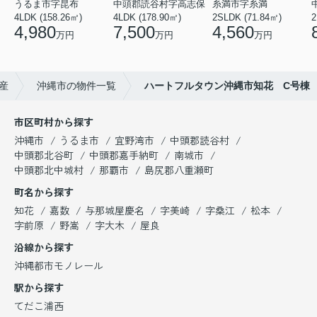
うるま市字昆布
中頭郡読谷村字高志保
糸満市字糸満
4LDK (158.26㎡)
4LDK (178.90㎡)
2SLDK (71.84㎡)
2
4,980
7,500
4,560
万円
万円
万円
産
沖縄市の物件一覧
ハートフルタウン沖縄市知花 C号棟
市区町村から探す
沖縄市
うるま市
宜野湾市
中頭郡読谷村
中頭郡北谷町
中頭郡嘉手納町
南城市
中頭郡北中城村
那覇市
島尻郡八重瀬町
町名から探す
知花
嘉数
与那城屋慶名
字美崎
字桑江
松本
字前原
野嵩
字大木
屋良
沿線から探す
沖縄都市モノレール
駅から探す
てだこ浦西