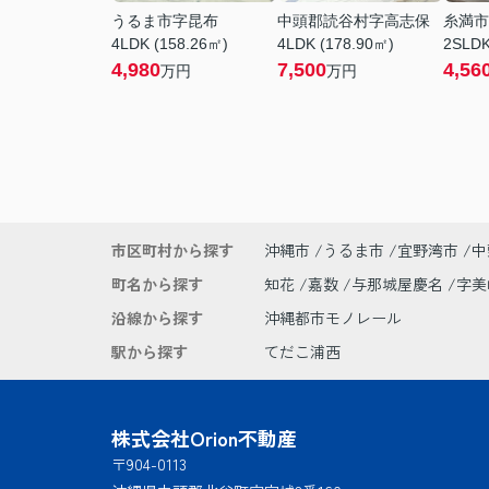
うるま市字昆布
中頭郡読谷村字高志保
糸満市
4LDK (158.26㎡)
4LDK (178.90㎡)
2SLDK
4,980
7,500
4,56
万円
万円
市区町村から探す
沖縄市
うるま市
宜野湾市
中
町名から探す
知花
嘉数
与那城屋慶名
字
沿線から探す
沖縄都市モノレール
駅から探す
てだこ浦西
株式会社Orion不動産
〒904-0113