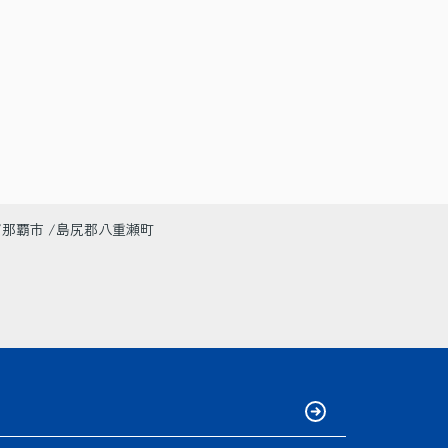
那覇市
島尻郡八重瀬町