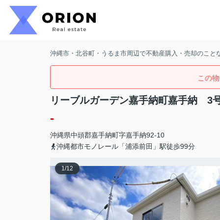
沖縄市・北谷町・うるま市周辺で不動産購入・売却のことなら
この物
リーブルガーデン嘉手納町嘉手納 3
-
沖縄県
中頭郡嘉手納町
字嘉手納
92-10
沖縄都市モノレール「浦添前田」駅徒歩99分
1
/
12