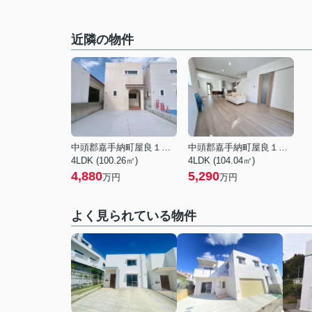
近隣の物件
中頭郡嘉手納町屋良１丁目
中頭郡嘉手納町屋良１丁目
4LDK (100.26㎡)
4LDK (104.04㎡)
4,880
5,290
万円
万円
よく見られている物件