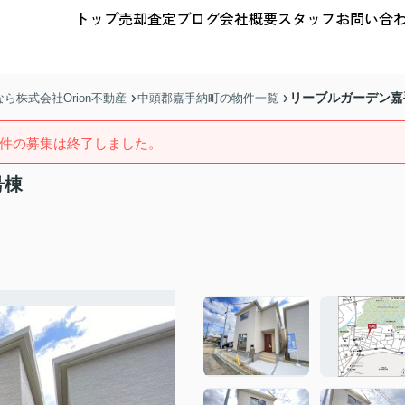
トップ
売却査定
ブログ
会社概要
スタッフ
お問い合
リーブルガーデン嘉
株式会社Orion不動産
中頭郡嘉手納町の物件一覧
件の募集は終了しました。
号棟