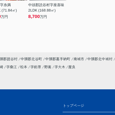
字糸満
中頭郡読谷村字座喜味
 (71.84㎡)
2LDK (168.88㎡)
0
8,700
万円
万円
頭郡読谷村
中頭郡北谷町
中頭郡嘉手納町
南城市
中頭郡北中城村
美崎
字桑江
松本
字前原
野嵩
字大木
屋良
トップページ