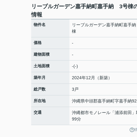
リーブルガーデン嘉手納町嘉手納 3号棟
情報
物件名
リーブルガーデン嘉手納町嘉手納
棟
価格
-
建物面積
-
土地面積
-(-)
築年月
2024年12月（新築）
総戸数
3戸
所在地
沖縄県
中頭郡嘉手納町
字嘉手納
92
交通
沖縄都市モノレール
「
浦添前田
」
99分