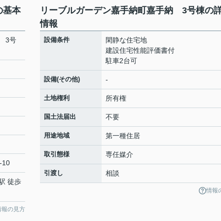
の基本
リーブルガーデン嘉手納町嘉手納 3号棟の
情報
 3号
設備条件
閑静な住宅地
建設住宅性能評価書付
駐車2台可
設備(その他)
-
土地権利
所有権
国土法届出
不要
用途地域
第一種住居
取引態様
専任媒介
-10
引渡し
相談
駅 徒歩
情報
情報の見方