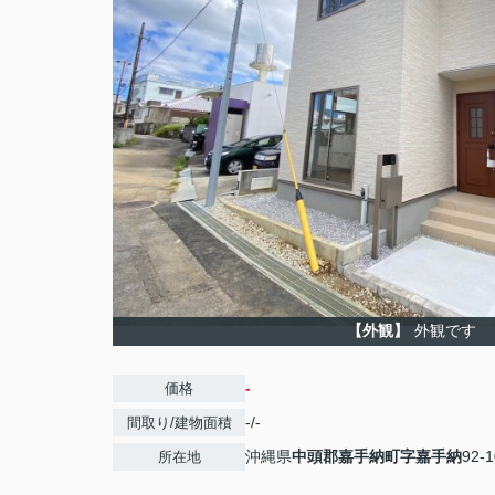
【外観】
外観です
-
価格
-/-
間取り/建物面積
沖縄県
中頭郡嘉手納町
字嘉手納
92-1
所在地