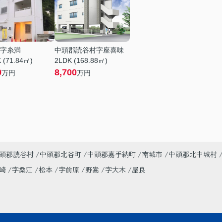
字糸満
中頭郡読谷村字座喜味
 (71.84㎡)
2LDK (168.88㎡)
0
8,700
万円
万円
頭郡読谷村
中頭郡北谷町
中頭郡嘉手納町
南城市
中頭郡北中城村
美崎
字桑江
松本
字前原
野嵩
字大木
屋良