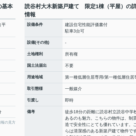
の基本
読谷村大木新築戸建て 限定1棟（平屋）の
情報
（平
設備条件
建設住宅性能評価書付
駐車3台可
設備(その他)
-
土地権利
所有権
国土法届出
不要
用途地域
第一種低層住居専用/第一種低層住居
取引態様
一般媒介
引渡し
即時
分
備考
徒歩18分の距離に読谷村立読谷中学
あるのも魅力。こちらの物件は、制
情報の見方
造で安全性にとても優れています。
らは清潔感のある新築戸建て物件で