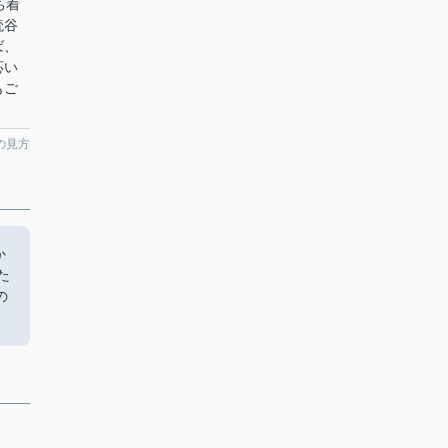
ち着
読谷
ば、
応い
もご
の見方
か
た
の