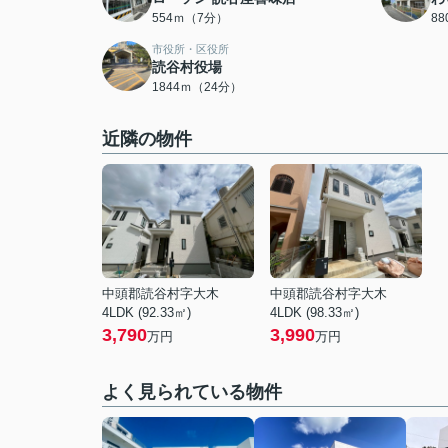
554ｍ（7分）
8
市役所・区役所
読谷村役場
1844ｍ（24分）
近隣の物件
中頭郡読谷村字大木
中頭郡読谷村字大木
4LDK (92.33㎡)
4LDK (98.33㎡)
3,790
3,990
万円
万円
よく見られている物件