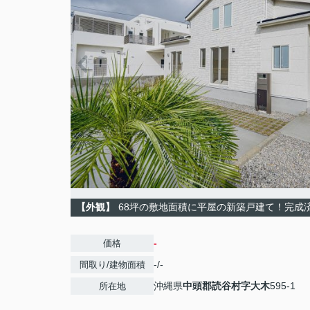
【外観】
68坪の敷地面積に平屋の新築戸建て！完成
-
価格
-/-
間取り/建物面積
沖縄県
中頭郡読谷村
字大木
595-1
所在地