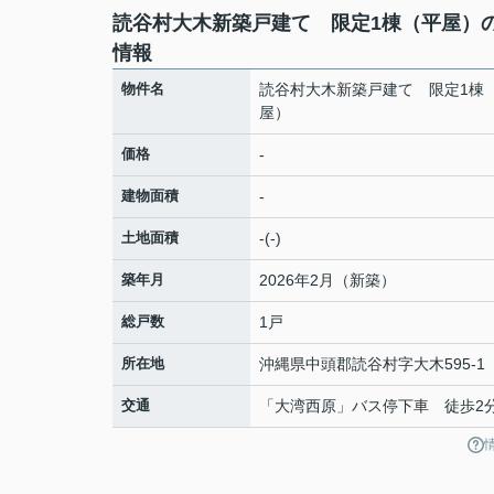
読谷村大木新築戸建て 限定1棟（平屋）
情報
物件名
読谷村大木新築戸建て 限定1棟
屋）
価格
-
建物面積
-
土地面積
-(-)
築年月
2026年2月（新築）
総戸数
1戸
所在地
沖縄県
中頭郡読谷村
字大木
595-1
交通
「大湾西原」バス停下車 徒歩2