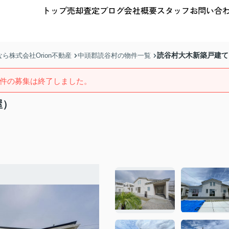
トップ
売却査定
ブログ
会社概要
スタッフ
お問い合
読谷村大木新築戸建て
株式会社Orion不動産
中頭郡読谷村の物件一覧
件の募集は終了しました。
屋）