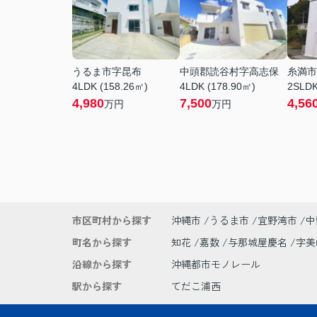
うるま市字昆布
中頭郡読谷村字高志保
糸満市
4LDK (158.26㎡)
4LDK (178.90㎡)
2SLDK
4,980
7,500
4,56
万円
万円
市区町村から探す
沖縄市
うるま市
宜野湾市
中
町名から探す
知花
嘉数
与那城屋慶名
字
沿線から探す
沖縄都市モノレール
駅から探す
てだこ浦西