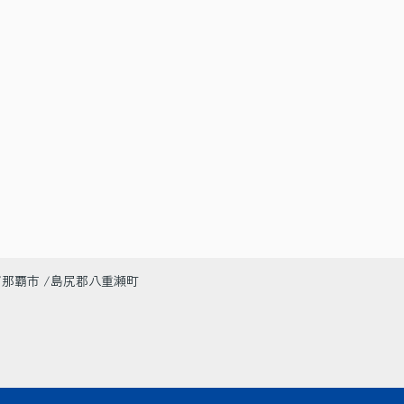
那覇市
島尻郡八重瀬町