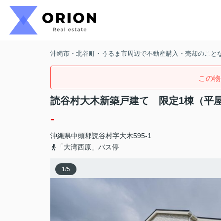
沖縄市・北谷町・うるま市周辺で不動産購入・売却のことなら
この物
読谷村大木新築戸建て 限定1棟（平
-
沖縄県
中頭郡読谷村
字大木
595-1
「大湾西原」バス停
1
/
5