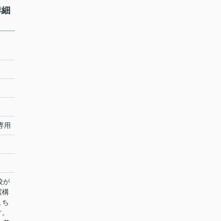
詳細
専用
校が
震構
こち
す。