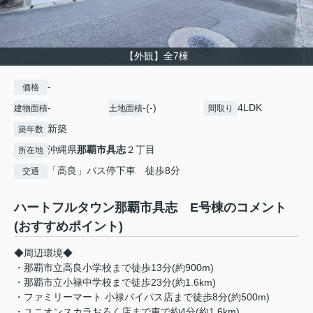
【外観】全7棟
-
価格
-
-(-)
4LDK
建物面積
土地面積
間取り
新築
築年数
沖縄県
那覇市
具志
２丁目
所在地
「高良」バス停下車 徒歩8分
交通
ハートフルタウン那覇市具志 E号棟のコメント
(おすすめポイント)
◆周辺環境◆
・那覇市立高良小学校まで徒歩13分(約900m)
・那覇市立小禄中学校まで徒歩23分(約1.6km)
・ファミリーマート 小禄バイパス店まで徒歩8分(約500m)
・ユニオンスカラおろく店まで車で約4分(約1.6km)