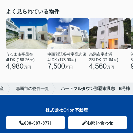
よく見られている物件
うるま市字昆布
中頭郡読谷村字高志保
糸満市字糸満
4LDK (158.26㎡)
4LDK (178.90㎡)
2SLDK (71.84㎡)
5
4,980
7,500
4,560
万円
万円
万円
産
那覇市の物件一覧
ハートフルタウン那覇市具志 E号棟
株式会社Orion不動産
098-987-8771
お問い合わせ