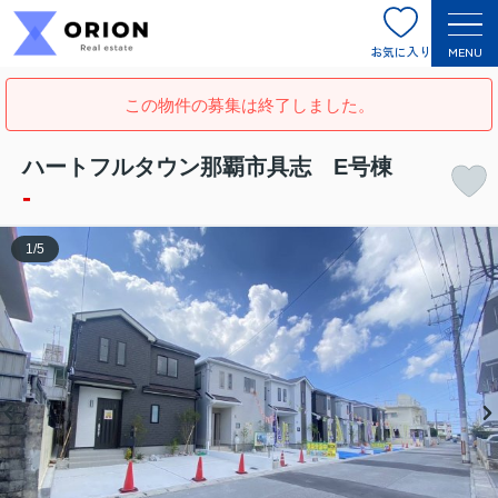
お気に入り
MENU
この物件の募集は終了しました。
ハートフルタウン那覇市具志 E号棟
-
1
/
5