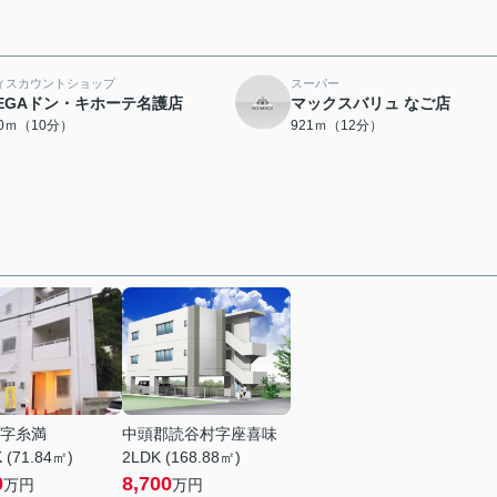
ィスカウントショップ
スーパー
EGAドン・キホーテ名護店
マックスバリュ なご店
00ｍ（10分）
921ｍ（12分）
字糸満
中頭郡読谷村字座喜味
 (71.84㎡)
2LDK (168.88㎡)
0
8,700
万円
万円