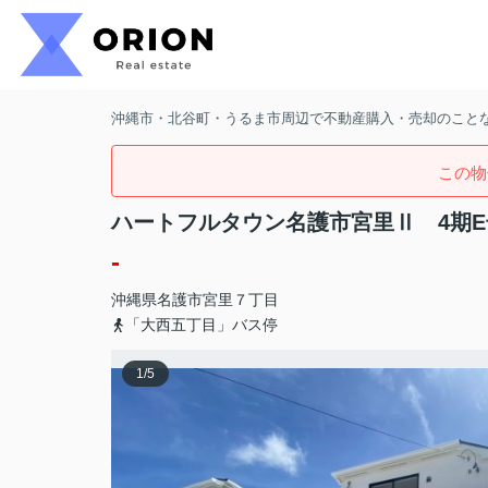
沖縄市・北谷町・うるま市周辺で不動産購入・売却のことなら
この物
ハートフルタウン名護市宮里Ⅱ 4期E
-
沖縄県
名護市
宮里
７丁目
「大西五丁目」バス停
1
/
5