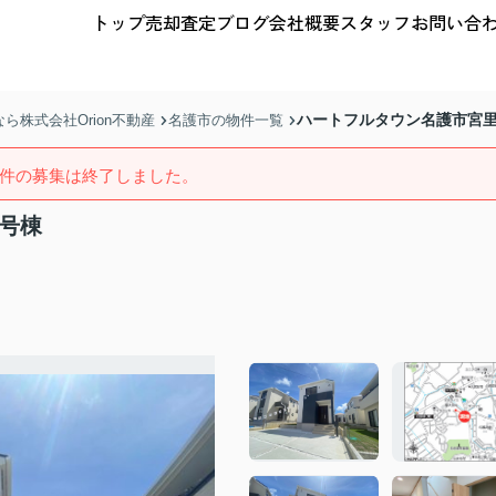
トップ
売却査定
ブログ
会社概要
スタッフ
お問い合
ハートフルタウン名護市宮里
株式会社Orion不動産
名護市の物件一覧
件の募集は終了しました。
号棟