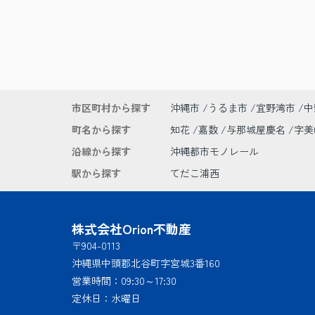
市区町村から探す
沖縄市
うるま市
宜野湾市
中
町名から探す
知花
嘉数
与那城屋慶名
字
沿線から探す
沖縄都市モノレール
駅から探す
てだこ浦西
株式会社Orion不動産
〒904-0113
沖縄県中頭郡北谷町字宮城3番160
営業時間：
09:30～17:30
定休日：
水曜日