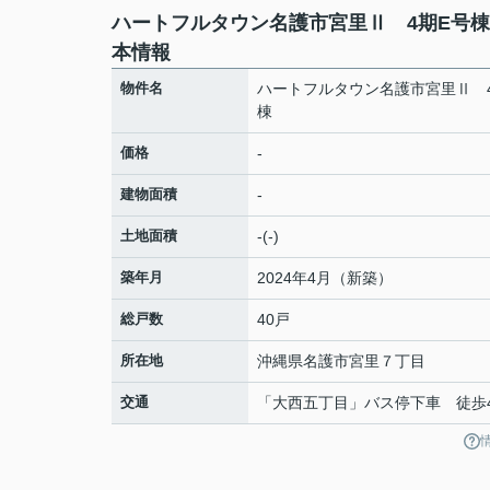
ハートフルタウン名護市宮里Ⅱ 4期E号
本情報
物件名
ハートフルタウン名護市宮里Ⅱ 
棟
価格
-
建物面積
-
土地面積
-(-)
築年月
2024年4月（新築）
総戸数
40戸
所在地
沖縄県
名護市
宮里
７丁目
交通
「大西五丁目」バス停下車 徒歩