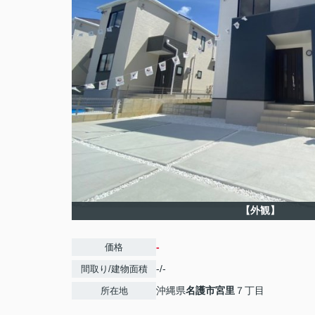
【外観】
-
価格
-/-
間取り/建物面積
沖縄県
名護市
宮里
７丁目
所在地