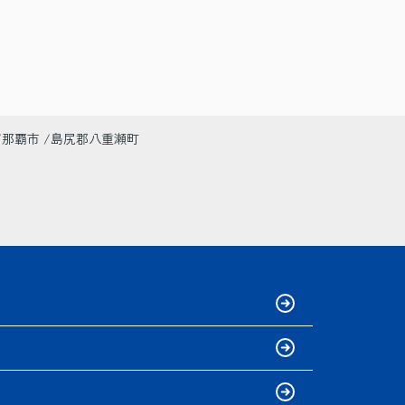
那覇市
島尻郡八重瀬町