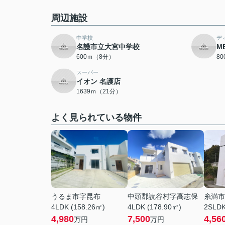
周辺施設
中学校
デ
名護市立大宮中学校
M
600ｍ（8分）
8
スーパー
イオン 名護店
1639ｍ（21分）
よく見られている物件
うるま市字昆布
中頭郡読谷村字高志保
糸満市
4LDK (158.26㎡)
4LDK (178.90㎡)
2SLDK
4,980
7,500
4,56
万円
万円