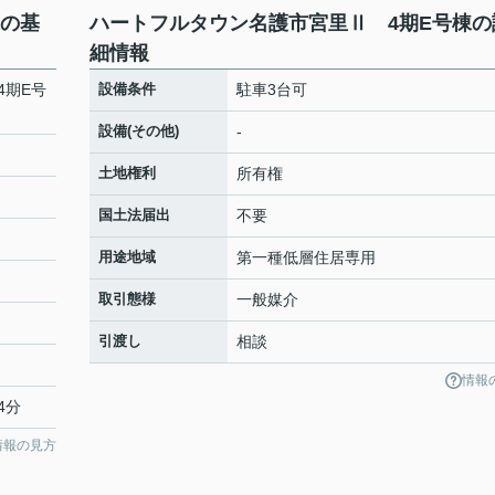
棟の基
ハートフルタウン名護市宮里Ⅱ 4期E号棟の
細情報
4期E号
設備条件
駐車3台可
設備(その他)
-
土地権利
所有権
国土法届出
不要
用途地域
第一種低層住居専用
取引態様
一般媒介
引渡し
相談
情報
4分
情報の見方