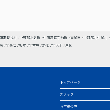
頭郡読谷村
中頭郡北谷町
中頭郡嘉手納町
南城市
中頭郡北中城村
美崎
字桑江
松本
字前原
野嵩
字大木
屋良
トップページ
スタッフ
お客様の声