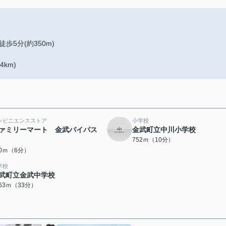
5分(約350m)
km)
ンビニエンスストア
小学校
ァミリーマート 金武バイパス
金武町立中川小学校
752ｍ（10分）
50ｍ（6分）
学校
武町立金武中学校
563ｍ（33分）