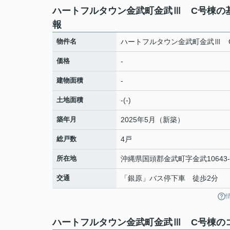
ハートフルタウン金武町金武Ⅲ C号棟の
報
物件名
ハートフルタウン金武町金武Ⅲ 
価格
-
建物面積
-
土地面積
-(-)
築年月
2025年5月（新築）
総戸数
4戸
所在地
沖縄県
国頭郡金武町
字金武
10643
交通
「銀原」バス停下車 徒歩2分
ハートフルタウン金武町金武Ⅲ C号棟のコ