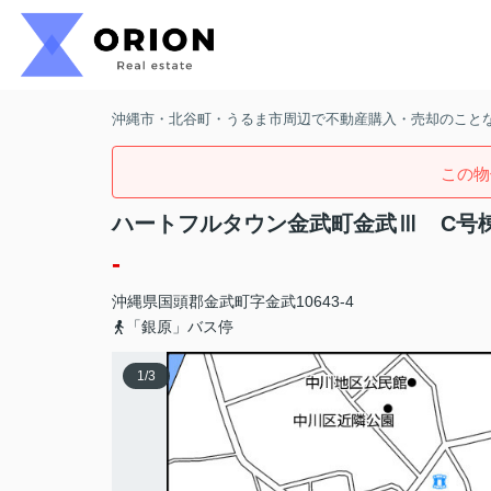
沖縄市・北谷町・うるま市周辺で不動産購入・売却のことなら
この物
ハートフルタウン金武町金武Ⅲ C号
-
沖縄県
国頭郡金武町
字金武
10643-4
「銀原」バス停
1
/
3