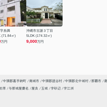
字糸満
沖縄市古謝３丁目
 (71.84㎡)
5LDK (174.32㎡)
0
9,000
万円
万円
中頭郡嘉手納町
南城市
中頭郡読谷村
中頭郡北中城村
那覇市
前原
与那城屋慶名
屋良
玉城
字砂辺
字江洲