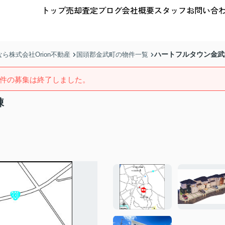
トップ
売却査定
ブログ
会社概要
スタッフ
お問い合
ハートフルタウン金武
株式会社Orion不動産
国頭郡金武町の物件一覧
件の募集は終了しました。
棟