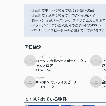
・金武町立中川小学校まで徒歩9分(約700m)
・金武町立金武中学校まで車で約4分(約3km)
・ローソン 金武ベースボールスタジアム入口店まで徒歩
・ドラッグイレブン金武店まで徒歩6分(約400m)
・KINサンライズビーチ海浜公園まで車で約4分(約1.4
周辺施設
コンビニエンスストア
コ
ローソン 金武ベースボールスタジ
フ
アム入口店
店
373ｍ（5分）
4
その他
中
KIN(キン)サンライズビーチ
金
1411ｍ（18分）
2
よく見られている物件