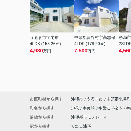
うるま市字昆布
中頭郡読谷村字高志保
糸満市
4LDK (158.26㎡)
4LDK (178.90㎡)
2SLDK
4,980
7,500
4,56
万円
万円
市区町村から探す
沖縄市
うるま市
中頭郡北谷町
町名から探す
知花
字美崎
字桑江
松本
字
沿線から探す
沖縄都市モノレール
駅から探す
てだこ浦西