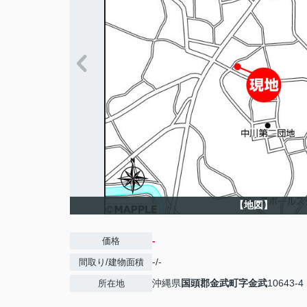
【地図】
-
価格
-/-
間取り/建物面積
沖縄県
国頭郡金武町
字金武
10643-4
所在地