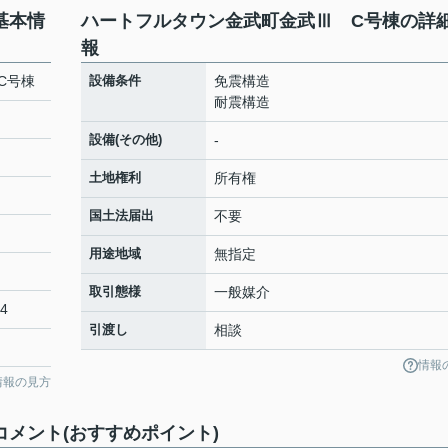
基本情
ハートフルタウン金武町金武Ⅲ C号棟の詳
報
C号棟
設備条件
免震構造
耐震構造
設備(その他)
-
土地権利
所有権
国土法届出
不要
用途地域
無指定
取引態様
一般媒介
-4
引渡し
相談
情報
情報の見方
メント(おすすめポイント)