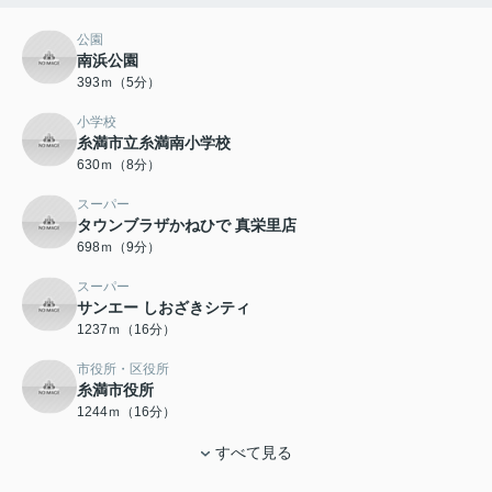
公園
南浜公園
393ｍ（5分）
小学校
糸満市立糸満南小学校
630ｍ（8分）
スーパー
タウンブラザかねひで 真栄里店
698ｍ（9分）
スーパー
サンエー しおざきシティ
1237ｍ（16分）
市役所・区役所
糸満市役所
1244ｍ（16分）
すべて見る