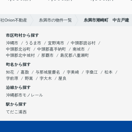
Orion不動産
糸満市の物件一覧
糸満市潮崎町 中古戸建
市区町村から探す
沖縄市
うるま市
宜野湾市
中頭郡読谷村
中頭郡北谷町
中頭郡嘉手納町
南城市
中頭郡北中城村
那覇市
島尻郡八重瀬町
町名から探す
知花
嘉数
与那城屋慶名
字美崎
字桑江
松本
字前原
野嵩
字大木
屋良
沿線から探す
沖縄都市モノレール
駅から探す
てだこ浦西