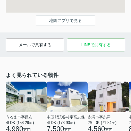
地図アプリで見る
メールで共有する
LINEで共有する
よく見られている物件
うるま市字昆布
中頭郡読谷村字高志保
糸満市字糸満
4LDK (158.26㎡)
4LDK (178.90㎡)
2SLDK (71.84㎡)
2
4,980
7,500
4,560
万円
万円
万円