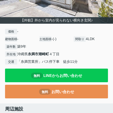
【外観】外から室内が見られない横向き玄関♪
-
価格
-
-(-)
4LDK
建物面積
土地面積
間取り
築9年
築年数
沖縄県
糸満市
潮崎町
４丁目
所在地
「糸満営業所」バス停下車 徒歩11分
交通
LINEからお問い合わせ
無料
お問い合わせ
無料
周辺施設