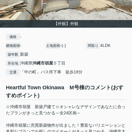
【外観】外観
-
価格
-
-(-)
4LDK
建物面積
土地面積
間取り
新築
築年数
沖縄県
沖縄市
胡屋
５丁目
所在地
「中の町」バス停下車 徒歩18分
交通
Heartful Town Okinawa M号棟のコメント(おす
すめポイント)
☆沖縄市胡屋 新築戸建て☆オシャレなデザインであなたに合っ
たプランがきっと見つかる～全24区画～
沖縄市胡屋に売買新築物件が出ました！豊富なバリエーションと
多彩なプランでお探しのマイホームがきっと見つかる、沖縄市大