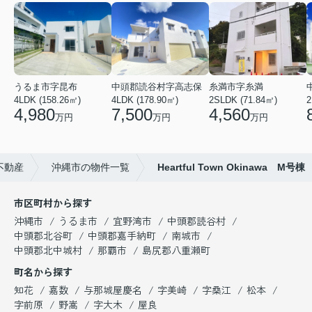
うるま市字昆布
中頭郡読谷村字高志保
糸満市字糸満
4LDK (158.26㎡)
4LDK (178.90㎡)
2SLDK (71.84㎡)
2
4,980
7,500
4,560
万円
万円
万円
不動産
沖縄市の物件一覧
Heartful Town Okinawa M号棟
市区町村から探す
沖縄市
うるま市
宜野湾市
中頭郡読谷村
中頭郡北谷町
中頭郡嘉手納町
南城市
中頭郡北中城村
那覇市
島尻郡八重瀬町
町名から探す
知花
嘉数
与那城屋慶名
字美崎
字桑江
松本
字前原
野嵩
字大木
屋良