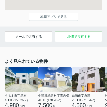
地図アプリで見る
メールで共有する
LINEで共有する
よく見られている物件
うるま市字昆布
中頭郡読谷村字高志保
糸満市字糸満
4LDK (158.26㎡)
4LDK (178.90㎡)
2SLDK (71.84㎡)
5
4,980
7,500
4,560
万円
万円
万円