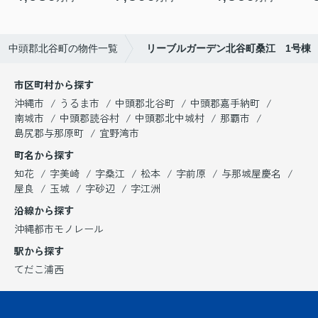
中頭郡北谷町の物件一覧
リーブルガーデン北谷町桑江 1号棟
市区町村から探す
沖縄市
うるま市
中頭郡北谷町
中頭郡嘉手納町
南城市
中頭郡読谷村
中頭郡北中城村
那覇市
島尻郡与那原町
宜野湾市
町名から探す
知花
字美崎
字桑江
松本
字前原
与那城屋慶名
屋良
玉城
字砂辺
字江洲
沿線から探す
沖縄都市モノレール
駅から探す
てだこ浦西