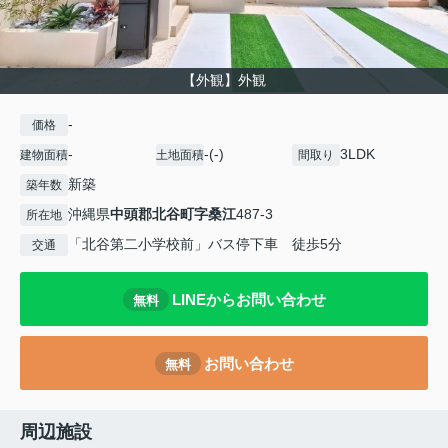
【外観】外観
-
価格
-
-(-)
3LDK
建物面積
土地面積
間取り
新築
築年数
沖縄県
中頭郡北谷町
字桑江
487-3
所在地
「北谷第二小学校前」バス停下車 徒歩5分
交通
LINEからお問い合わせ
無料
お問い合わせ
無料
周辺施設