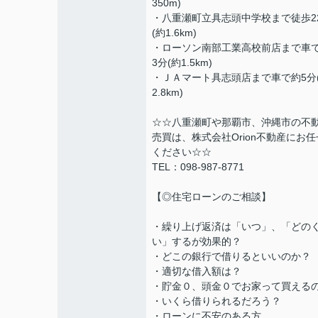
350m)
・八重瀬町立具志頭中学校まで徒歩2
(約1.6km)
・ローソン南部工業高校前店まで車
3分(約1.5km)
・ＪＡマート具志頭店まで車で約5分
2.8km)
☆☆八重瀬町や那覇市、沖縄市の不
売買は、株式会社Orion不動産にお任
ください☆☆
TEL：098-987-8771
【◎住宅ローンのご相談】
・繰り上げ返済は「いつ」、「どの
い」するが効果的？
・どこの銀行で借りるといいのか？
・適切な借入額は？
・貯金０、頭金０でお家って買える
・いくら借りられるだろう？
・ローンに不安のある方