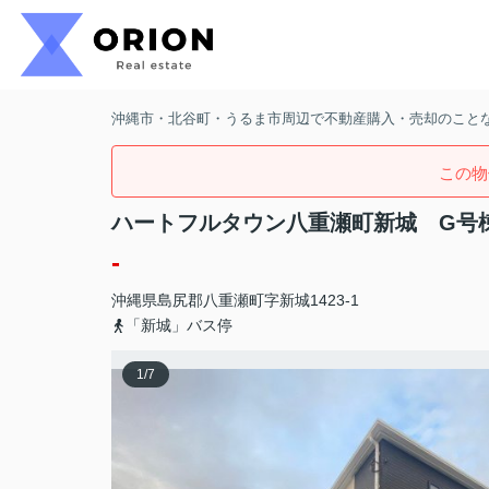
沖縄市・北谷町・うるま市周辺で不動産購入・売却のことなら
この物
ハートフルタウン八重瀬町新城 G号
-
沖縄県
島尻郡八重瀬町
字新城
1423-1
「新城」バス停
1
/
7