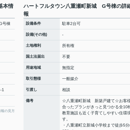
基本情
ハートフルタウン八重瀬町新城 G号棟の詳
報
G号棟
設備条件
駐車2台可
設備(その他)
-
土地権利
所有権
国土法届出
不要
用途地域
無指定
取引態様
一般媒介
-1
引渡し
相談
備考
☆八重瀬町新城 新築戸建て☆お客
合ったプランがきっと見つかる全10
情報の見方
教育施設も近く子育てしやすい住環
す。
・八重瀬町立新城小学校まで徒歩5分