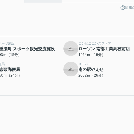
情報
ポーツ施設
コンビニエンスストア
重瀬町 スポーツ観光交流施設
ローソン 南部工業高校前店
193ｍ（15分）
1464ｍ（19分）
便局
スーパー
志頭郵便局
南の駅やえせ
850ｍ（24分）
2032ｍ（26分）