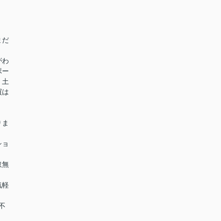
まだ
がわ
ポー
・土
買は
りま
ショ
取無
気軽
不