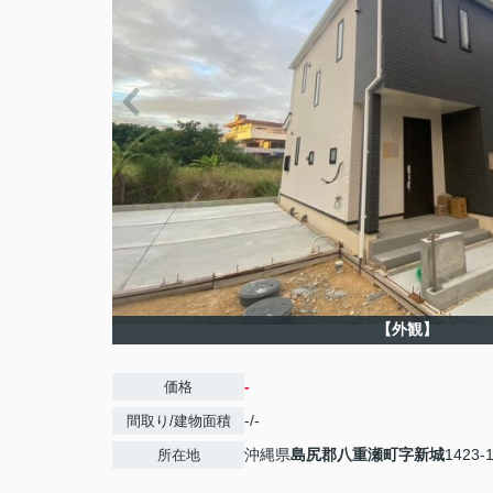
【外観】
-
価格
-/-
間取り/建物面積
沖縄県
島尻郡八重瀬町
字新城
1423-
所在地