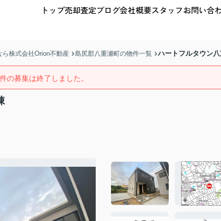
トップ
売却査定
ブログ
会社概要
スタッフ
お問い合
ハートフルタウン八
株式会社Orion不動産
島尻郡八重瀬町の物件一覧
件の募集は終了しました。
棟