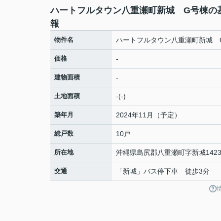
ハートフルタウン八重瀬町新城 G号棟の
報
物件名
ハートフルタウン八重瀬町新城 
価格
-
建物面積
-
土地面積
-(-)
築年月
2024年11月（予定）
総戸数
10戸
所在地
沖縄県
島尻郡八重瀬町
字新城
1423
交通
「新城」バス停下車 徒歩3分