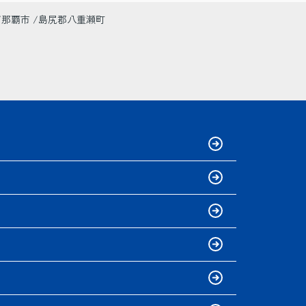
那覇市
島尻郡八重瀬町