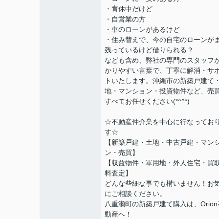
・育休中だけど
・自営業の方
・車のローンがあるけど
・住み替えで、今の自宅のローンが
残っているけど借りられる？
なども含め、弊社の専門のスタッフ
かりやすい言葉で、丁寧に解消・サ
トいたします。沖縄市の新築戸建て
地・マンション・投資物件など、売
すべてお任せください(*^^*)
☆不動産仲介業を中心に行なってお
す☆
【新築戸建・土地・中古戸建・マン
ン・売買】
【収益物件・軍用地・外人住宅・買
料査定】
どんな些細な事でも構いません！お
にご相談ください。
八重瀬町の新築戸建て購入は、Orion
動産へ！