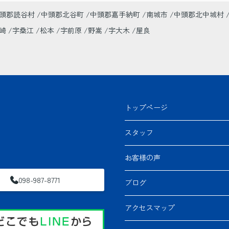
頭郡読谷村
中頭郡北谷町
中頭郡嘉手納町
南城市
中頭郡北中城村
美崎
字桑江
松本
字前原
野嵩
字大木
屋良
トップページ
スタッフ
お客様の声
098-987-8771
ブログ
アクセスマップ