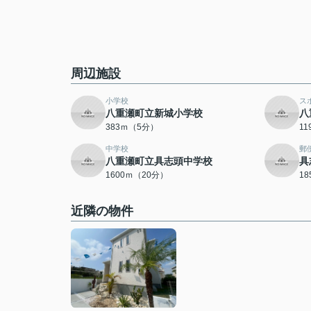
周辺施設
小学校
ス
八重瀬町立新城小学校
八
383ｍ（5分）
1
中学校
郵
八重瀬町立具志頭中学校
具
1600ｍ（20分）
1
近隣の物件