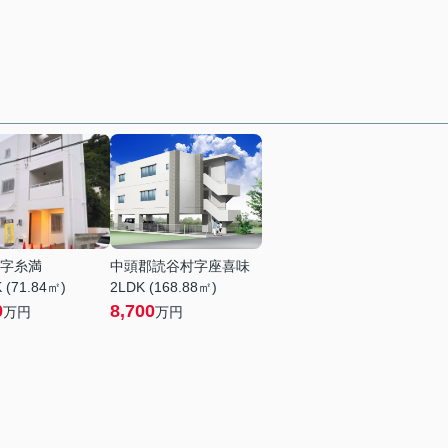
字糸満
中頭郡読谷村字座喜味
 (71.84㎡)
2LDK (168.88㎡)
0
8,700
万円
万円