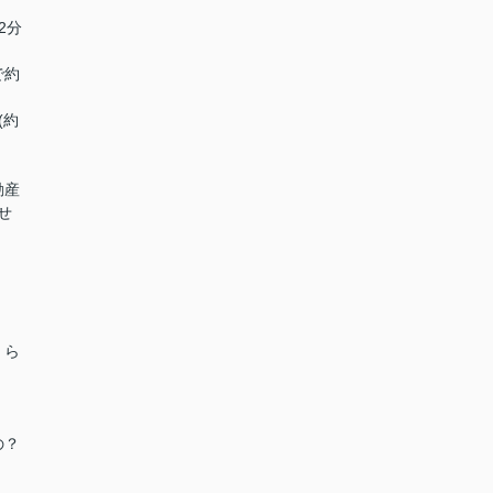
2分
で約
(約
動産
せ
くら
の？