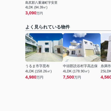
島尻郡八重瀬町字安里
4LDK (94.39㎡)
3,090
万円
よく見られている物件
うるま市字昆布
中頭郡読谷村字高志保
糸満市
4LDK (158.26㎡)
4LDK (178.90㎡)
2SLDK
4,980
7,500
4,56
万円
万円