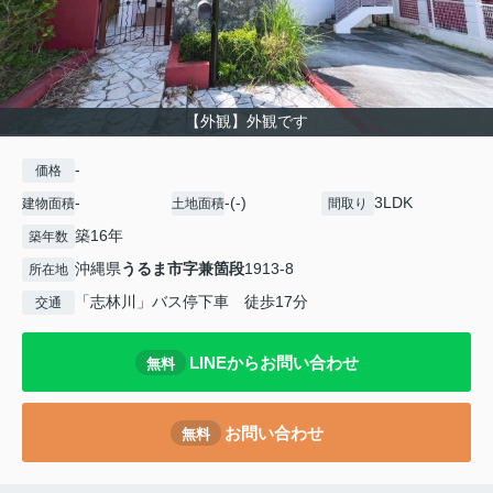
【外観】外観です
-
価格
-
-(-)
3LDK
建物面積
土地面積
間取り
築16年
築年数
沖縄県
うるま市
字兼箇段
1913-8
所在地
「志林川」バス停下車 徒歩17分
交通
LINEからお問い合わせ
無料
お問い合わせ
無料