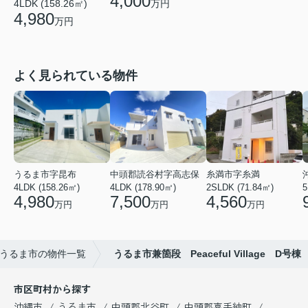
4,000
4LDK (158.26㎡)
万円
4,980
万円
よく見られている物件
うるま市字昆布
中頭郡読谷村字高志保
糸満市字糸満
4LDK (158.26㎡)
4LDK (178.90㎡)
2SLDK (71.84㎡)
5
4,980
7,500
4,560
万円
万円
万円
うるま市の物件一覧
うるま市兼箇段 Peaceful Village D号棟
市区町村から探す
沖縄市
うるま市
中頭郡北谷町
中頭郡嘉手納町