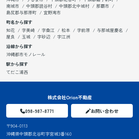
南城市
中頭郡読谷村
中頭郡北中城村
那覇市
島尻郡与那原町
宜野湾市
町名から探す
知花
字美崎
字桑江
松本
字前原
与那城屋慶名
屋良
玉城
字砂辺
字江洲
沿線から探す
沖縄都市モノレール
駅から探す
てだこ浦西
株式会社Orion不動産
098-987-8771
お問い合わせ
〒904-0113
沖縄県中頭郡北谷町字宮城3番160