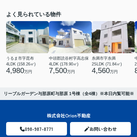
よく見られている物件
うるま市字昆布
中頭郡読谷村字高志保
糸満市字糸満
4LDK (158.26㎡)
4LDK (178.90㎡)
2SLDK (71.84㎡)
2
4,980
7,500
4,560
万円
万円
万円
リーブルガーデン与那原町与那原 1号棟（全4棟）※本日内覧可能※
株式会社Orion不動産
098-987-8771
お問い合わせ