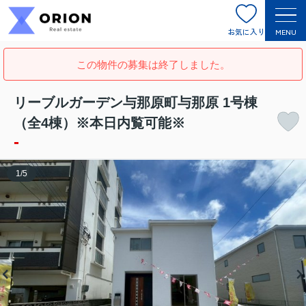
お気に入り
MENU
この物件の募集は終了しました。
リーブルガーデン与那原町与那原 1号棟
（全4棟）※本日内覧可能※
-
1
/
5