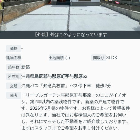
【外観】外はこのようになっています
-
価格
-
-(-)
3LDK
建物面積
土地面積
間取り
新築
築年数
沖縄県
島尻郡与那原町
字与那原
62
所在地
沖縄バス「知念高校前」バス停下車 徒歩2分
交通
「リーブルガーデン与那原町与那原」のここがイチオ
備考
シ。築2年以内の築浅物件です。新築の戸建て物件で
す。2026年5月築の物件です。お客様によって希望条件
は異なります。当社ではお客様個人のご希望をお伺い
し、それにマッチした不動産をご紹介致しております。
まずはスタッフまでご希望をお申し付けください。