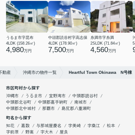
うるま市字昆布
中頭郡読谷村字高志保
糸満市字糸満
4LDK (158.26㎡)
4LDK (178.90㎡)
2SLDK (71.84㎡)
5
4,980
7,500
4,560
万円
万円
万円
不動産
沖縄市の物件一覧
Heartful Town Okinawa N号棟
市区町村から探す
沖縄市
うるま市
宜野湾市
中頭郡読谷村
中頭郡北谷町
中頭郡嘉手納町
南城市
中頭郡北中城村
那覇市
島尻郡八重瀬町
町名から探す
知花
嘉数
与那城屋慶名
字美崎
字桑江
松本
字前原
野嵩
字大木
屋良