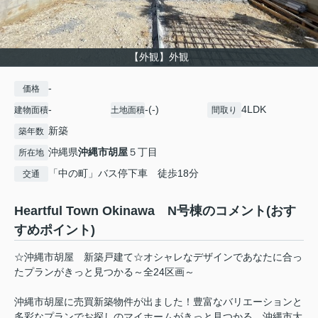
【外観】外観
-
価格
-
-(-)
4LDK
建物面積
土地面積
間取り
新築
築年数
沖縄県
沖縄市
胡屋
５丁目
所在地
「中の町」バス停下車 徒歩18分
交通
Heartful Town Okinawa N号棟のコメント(おす
すめポイント)
☆沖縄市胡屋 新築戸建て☆オシャレなデザインであなたに合っ
たプランがきっと見つかる～全24区画～
沖縄市胡屋に売買新築物件が出ました！豊富なバリエーションと
多彩なプランでお探しのマイホームがきっと見つかる、沖縄市大