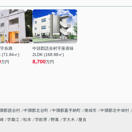
字糸満
中頭郡読谷村字座喜味
 (71.84㎡)
2LDK (168.88㎡)
0
8,700
万円
万円
頭郡読谷村
中頭郡北谷町
中頭郡嘉手納町
南城市
中頭郡北中城村
美崎
字桑江
松本
字前原
野嵩
字大木
屋良