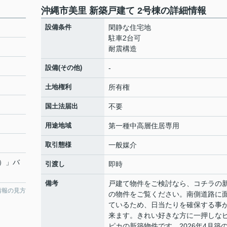
沖縄市美里 新築戸建て 2号棟の詳細情報
設備条件
閑静な住宅地
駐車2台可
耐震構造
設備(その他)
-
土地権利
所有権
国土法届出
不要
用途地域
第一種中高層住居専用
取引態様
一般媒介
）」バ
引渡し
即時
備考
戸建て物件をご検討なら、コチラの
情報の見方
の物件をご覧ください。南側道路に
ているため、日当たりを確保する事
来ます。きれい好きな方に一押しな
ピカの新築物件です。2026年4月築