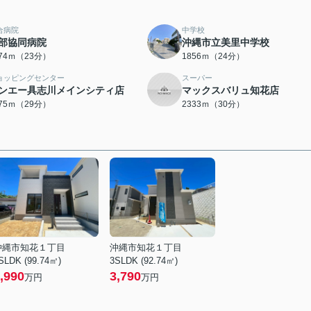
合病院
中学校
部協同病院
沖縄市立美里中学校
774ｍ（23分）
1856ｍ（24分）
ョッピングセンター
スーパー
ンエー具志川メインシティ店
マックスバリュ知花店
275ｍ（29分）
2333ｍ（30分）
沖縄市知花１丁目
沖縄市知花１丁目
SLDK (99.74㎡)
3SLDK (92.74㎡)
,990
3,790
万円
万円