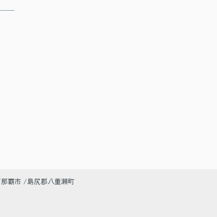
那覇市
島尻郡八重瀬町