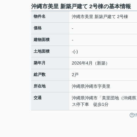
沖縄市美里 新築戸建て 2号棟の基本情報
物件名
沖縄市美里 新築戸建て 2号棟
価格
-
建物面積
-
土地面積
-(-)
築年月
2026年4月（新築）
総戸数
2戸
所在地
沖縄県
沖縄市
字美里
交通
沖縄県沖縄市「美里団地（沖縄県
ス停下車 徒歩1分