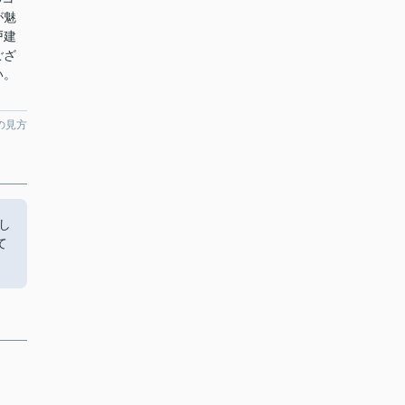
が魅
戸建
ござ
い。
の見方
し
て
。