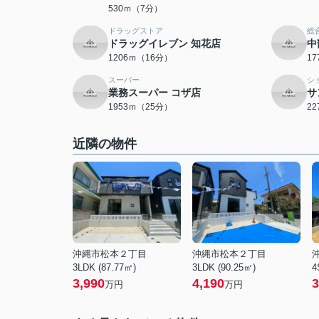
530ｍ（7分）
ドラッグストア
総
ドラッグイレブン 知花店
中
1206ｍ（16分）
1
スーパー
シ
業務スーパー コザ店
サ
1953ｍ（25分）
2
近隣の物件
沖縄市松本２丁目
沖縄市松本２丁目
3LDK (87.77㎡)
3LDK (90.25㎡)
4
3,990
4,190
3
万円
万円