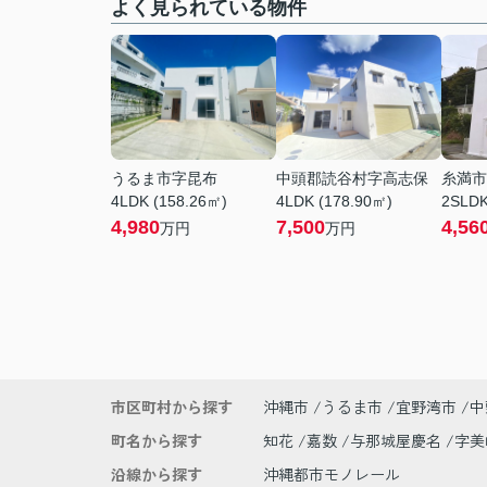
よく見られている物件
うるま市字昆布
中頭郡読谷村字高志保
糸満市
4LDK (158.26㎡)
4LDK (178.90㎡)
2SLDK
4,980
7,500
4,56
万円
万円
市区町村から探す
沖縄市
うるま市
宜野湾市
中
町名から探す
知花
嘉数
与那城屋慶名
字
沿線から探す
沖縄都市モノレール