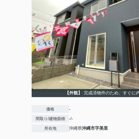
【外観】
完成済物件のため、すぐに
-
価格
-/-
間取り/建物面積
沖縄県
沖縄市
字美里
所在地