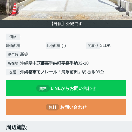
【外観】外観です
-
価格
-
-(-)
3LDK
建物面積
土地面積
間取り
新築
築年数
沖縄県
中頭郡嘉手納町
字嘉手納
92-10
所在地
沖縄都市モノレール
「
浦添前田
」駅 徒歩99分
交通
LINEからお問い合わせ
無料
お問い合わせ
無料
周辺施設