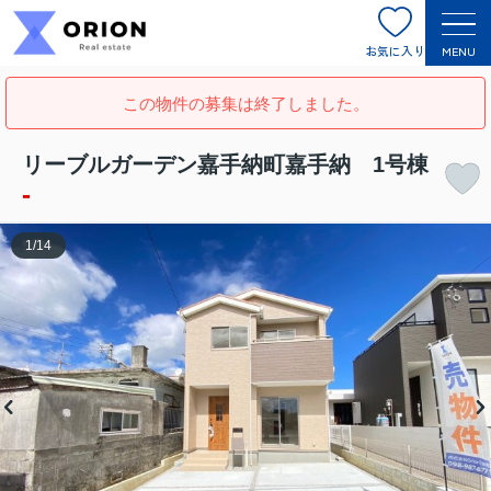
お気に入り
MENU
この物件の募集は終了しました。
リーブルガーデン嘉手納町嘉手納 1号棟
-
1
/
14