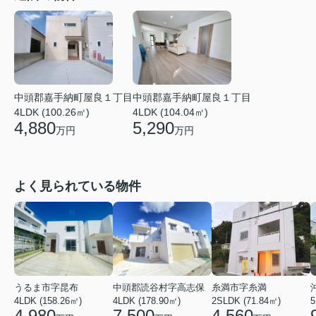
中頭郡嘉手納町屋良１丁目
中頭郡嘉手納町屋良１丁目
4LDK (104.04㎡)
4LDK (100.26㎡)
5,290
4,880
万円
万円
よく見られている物件
うるま市字昆布
中頭郡読谷村字高志保
糸満市字糸満
4LDK (158.26㎡)
4LDK (178.90㎡)
2SLDK (71.84㎡)
5
4,980
7,500
4,560