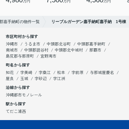
万円
万円
万円
郡嘉手納町の物件一覧
リーブルガーデン嘉手納町嘉手納 1号棟
市区町村から探す
沖縄市
うるま市
中頭郡北谷町
中頭郡嘉手納町
南城市
中頭郡読谷村
中頭郡北中城村
那覇市
島尻郡与那原町
宜野湾市
町名から探す
知花
字美崎
字桑江
松本
字前原
与那城屋慶名
屋良
玉城
字砂辺
字江洲
沿線から探す
沖縄都市モノレール
駅から探す
てだこ浦西