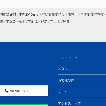
頭郡読谷村
中頭郡北谷町
中頭郡嘉手納町
南城市
中頭郡北中城村
美崎
字桑江
松本
字前原
野嵩
字大木
屋良
トップページ
スタッフ
お客様の声
098-987-8771
ブログ
アクセスマップ