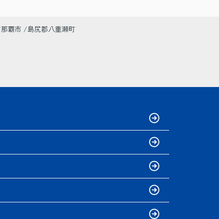
那覇市
島尻郡八重瀬町