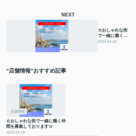
NEXT
☆おしゃれな街
で一緒に働く仲
間を募集してお
2024.04.18
ります☆
”店舗情報”おすすめ記事
店舗情報
☆おしゃれな街で一緒に働く仲
間を募集しております☆
2024.04.18