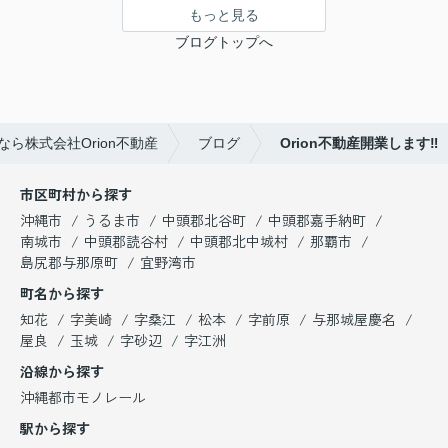
もっと見る
ブログトップへ
ら株式会社Orion不動産
ブログ
Orion不動産開業します‼
市区町村から探す
沖縄市
うるま市
中頭郡北谷町
中頭郡嘉手納町
南城市
中頭郡読谷村
中頭郡北中城村
那覇市
島尻郡与那原町
宜野湾市
町名から探す
知花
字美崎
字桑江
松本
字前原
与那城屋慶名
屋良
玉城
字砂辺
字江洲
沿線から探す
沖縄都市モノレール
駅から探す