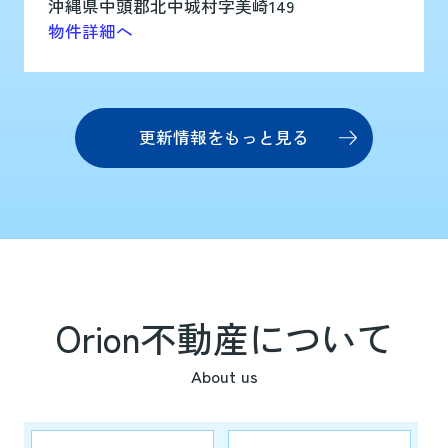
沖縄県中頭郡北中城村字美崎149
物件詳細へ
2026.07.16
新規物件
更新情報をもっと見る
【新着物件公開】
グラファーレ沖縄市松本３期２棟2号
棟
4190万円
Orion不動産について
物件詳細へ
【新着物件公開】
About us
グラファーレ沖縄市松本３期２棟1号
棟