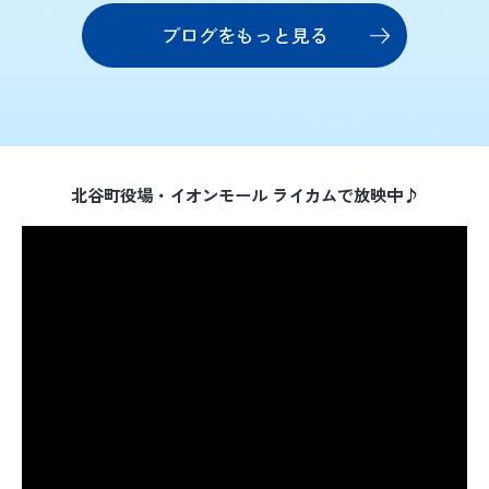
す。そこで本記事では、与那城の新築戸建て相場の
ブログをもっと見る
目安や、土地代・建物価格・諸費用を含めた総予算
の考え方を分かりやすく整理します。あわせて、年
収や自己資金から無理のない価格帯を逆算する方法
や、立地条件や間取りによる価格差、住宅ローンや
ランニングコストのポイントまで、購入前に知って
北谷町役場・イオンモール ライカムで放映中♪
おきたい情報を一つずつ解説していきます。与那城
で...