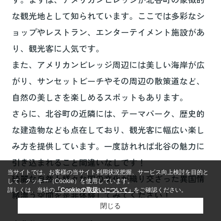
な観光地として知られています。ここでは多彩なシ
ョップやレストラン、エンターテイメント施設があ
り、観光客に人気です。
また、アメリカンビレッジ周辺には美しい海岸が広
がり、サンセットビーチやその周辺の散策道など、
自然の美しさを楽しめるスポットもあります。
さらに、北谷町の近隣には、テーマパーク、歴史的
な建造物なども点在しており、観光客に幅広い楽し
み方を提供しています。一度訪れれば北谷の魅力に
引き込まれること間違いなしです！
当サイトでは、お客様の当サイト利用状況把握、サービス向上検討を目的と
綺麗な自然と様々な国の文化が織り交ざった異国情
して、クッキー（Cookie）を使用しています。
詳しくは、当社の
「Cookieの取扱いについて」
をご確認ください。
緒漂う空間を是非体験してみてください！
閉じる