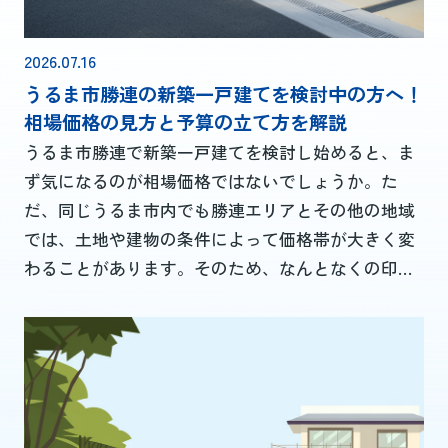
2026.07.16
うるま市勝連の新築一戸建てを検討中の方へ！
相場価格の見方と予算の立て方を解説
うるま市勝連で新築一戸建てを検討し始めると、ま
ず気になるのが相場価格ではないでしょうか。た
だ、同じうるま市内でも勝連エリアとその他の地域
では、土地や建物の条件によって価格帯が大きく変
わることがあります。そのため、なんとなくの印象
ではなく、客観的なデータに基づいて相場を把握す
ることが大切です。本記事では、新築一戸建ての総
額イメージのつかみ方から、価格差が生まれる具体
的な要因、さらに無理のない予算と住宅ローンの考
え方まで順を追って解説します。また、通勤や通
学、生活利便性、将来の資産性といった観点から、