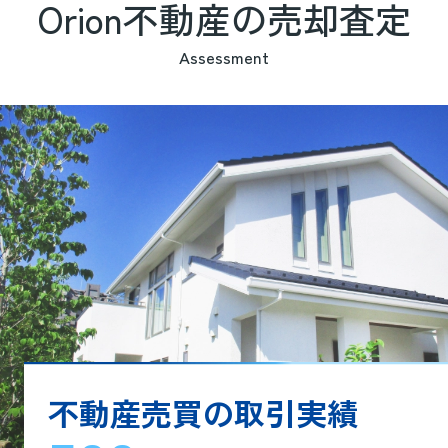
Orion不動産の売却査定
グラファーレうるま市勝連平安名４期
３棟1号棟
Assessment
3190万円
物件詳細へ
【新着物件紹介】
グラファーレうるま市勝連平安名４期
３棟2号棟
3390万円
物件詳細へ
不動産売買の取引実績
2026.07.16