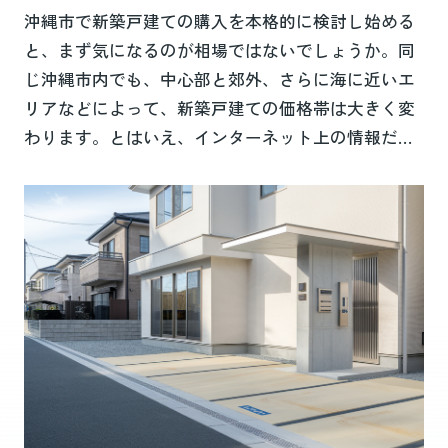
沖縄市で新築戸建ての購入を本格的に検討し始める
と、まず気になるのが相場ではないでしょうか。同
じ沖縄市内でも、中心部と郊外、さらに海に近いエ
リアなどによって、新築戸建ての価格帯は大きく変
わります。とはいえ、インターネット上の情報だけ
では、自分たちの条件だとどのくらいの総額になる
のか、なかなかイメージしにくいものです。そこで
本記事では、沖縄市の新築戸建て相場の目安から、
エリア別の特徴、総予算の考え方、さらに相場より
お得に購入するためのポイントまで、順を追ってわ
かりやすく整理していきます。これから新築戸建て
を探し始める方はもちろん、すでに情報収集を進め
ている方も、予算やエリア選びの判断材料として、
ぜ...