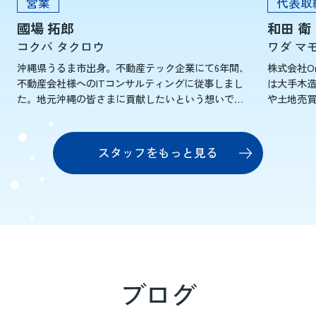
営業
代表取
國場 拓郎
和田 衛
コクバ タクロウ
ワダ マ
沖縄県うるま市出身。不動産テック企業にて6年間、
株式会社O
不動産会社様へのITコンサルティングに従事しまし
は大手木
た。地元沖縄の皆さまに貢献したいという想いで
や土地売
Orion不動産に入社しました。誠実さと迅速な対応を
した。た
大切に、...
より自由に..
スタッフをもっと見る
ブログ