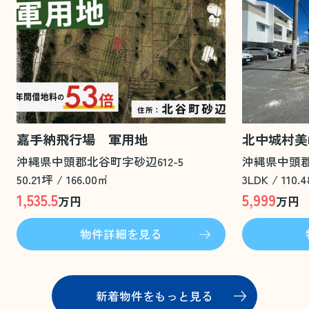
嘉手納飛行場 軍用地
北中城村美
沖縄県中頭郡北谷町字砂辺612-5
沖縄県中頭郡
50.21坪 / 166.00㎡
3LDK / 110.
1,535.5
5,999
万円
万円
物件詳細を見る
新着物件をもっと見る