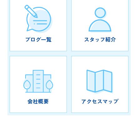
3990万円
物件詳細へ
ブログ一覧
スタッフ紹介
2026.07.16
沖縄市で新築戸建てを検討中の方へ！
相場の目安と予算の立て方を...
沖縄市で新築戸建ての購入を本格的に
検討し始めると、まず気になるのが相
場ではないでしょうか。同じ沖縄市内
でも、中心部と郊外、さらに海に近い
エリアなどによって、新築戸建ての価
会社概要
アクセスマップ
格帯は大きく変わります。とはい...
2026.07.16
新規物件
【新着物件紹介】