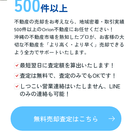
500
うるま市勝連の新築一
件以上
戸建てを検討中の方
へ！相場価格の見方と
不動産の売却をお考えなら、地域密着・取引実績
予...
500件以上のOrion不動産にお任せください！
うるま市勝連で新築一
沖縄の不動産市場を熟知したプロが、お客様の大
戸建てを検討し始める
と、まず気になるのが
切な不動産を「より高く・より早く」売却できる
相場価格ではないでし
よう全力でサポートいたします。
ょうか。ただ、同じう
るま市内でも勝連エリ
アとその他の地域で
最短翌日に査定額を算出いたします！
は、土地や建物の条件
によって価格帯が大き
査定は無料で、査定のみでもOKです！
く変わることがありま
す...
しつこい営業連絡はいたしません、LINE
のみの連絡も可能！
無料売却査定はこちら