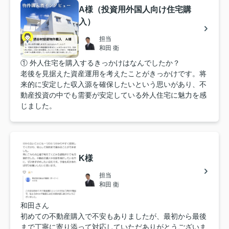
A様（投資用外国人向け住宅購
入）
担当
和田 衛
① 外人住宅を購入するきっかけはなんでしたか？
老後を見据えた資産運用を考えたことがきっかけです。将
来的に安定した収入源を確保したいという思いがあり、不
動産投資の中でも需要が安定している外人住宅に魅力を感
じました。
K様
担当
和田 衛
和田さん
初めての不動産購入で不安もありましたが、最初から最後
まで丁寧に寄り添って対応していただありがとうございま