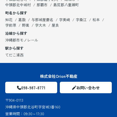
中頭郡北中城村
那覇市
島尻郡八重瀬町
町名から探す
知花
嘉数
与那城屋慶名
字美崎
字桑江
松本
字前原
野嵩
字大木
屋良
沿線から探す
沖縄都市モノレール
駅から探す
てだこ浦西
株式会社Orion不動産
098-987-8771
お問い合わせ
〒904-0113
沖縄県中頭郡北谷町字宮城3番160
営業時間：
09:30～17:30