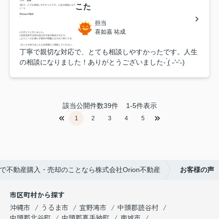
こた
担当
喜如嘉 祐成
丁寧で親切な対応で、とても相談しやすかったです。人生
の相談になりました！ありがとうございました- ̗̀( ˶'ᵕ'˶)
該当公開件数
39
件
1-5件表示
1
2
3
4
5
不動産購入・売却のことなら株式会社Orion不動産
お客様の声
市区町村から探す
沖縄市
うるま市
宜野湾市
中頭郡読谷村
中頭郡北谷町
中頭郡嘉手納町
南城市