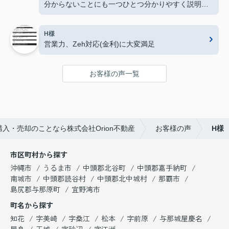
分からないことにも一つひとつ分かりやすく説明し
てくださり、安心して契約まで進めることができま
した。
H様
常にこちらの立場で考えてくださる姿勢がとても印
営業力、Zeh対応(金利)に大変満足
象的でした。不動産の購入や売却を検討している方
に、ぜひおすすめしたい会社です。今後も何かあれ
ばぜひお願いしたいと思います。
お客様の声一覧
入・売却のことなら株式会社Orion不動産
お客様の声
H様
市区町村から探す
沖縄市
うるま市
中頭郡北谷町
中頭郡嘉手納町
南城市
中頭郡読谷村
中頭郡北中城村
那覇市
島尻郡与那原町
宜野湾市
町名から探す
知花
字美崎
字桑江
松本
字前原
与那城屋慶名
屋良
玉城
字砂辺
字江洲