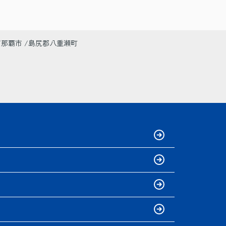
那覇市
島尻郡八重瀬町