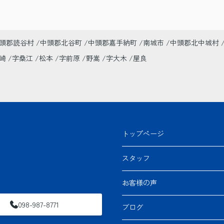
常にこちらの立場で考えてくださる姿勢がとて
も印象的でした。不動産の購入や売却を検討し
ている方に、ぜひおすすめしたい会社です。今
後も何かあればぜひお願いしたいと思います。
頭郡読谷村
中頭郡北谷町
中頭郡嘉手納町
南城市
中頭郡北中城村
美崎
字桑江
松本
字前原
野嵩
字大木
屋良
トップページ
スタッフ
お客様の声
098-987-8771
ブログ