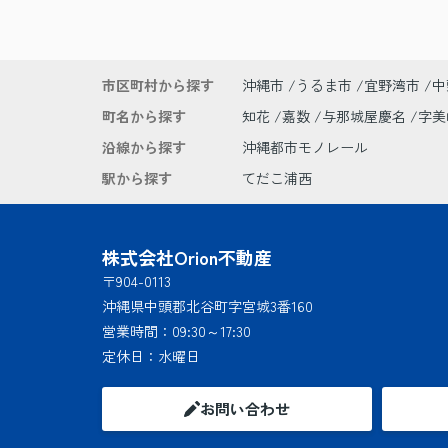
市区町村から探す
沖縄市
うるま市
宜野湾市
中
町名から探す
知花
嘉数
与那城屋慶名
字
沿線から探す
沖縄都市モノレール
駅から探す
てだこ浦西
株式会社Orion不動産
〒904-0113
沖縄県中頭郡北谷町字宮城3番160
営業時間：
09:30～17:30
定休日：
水曜日
お問い合わせ