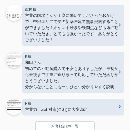
西村 様
営業の国場さんが丁寧に動いてくださったおかげ
で、中部エリアで夢の新築戸建て無事契約すること
ができました！細かい手続きや疑問点など迅速に動
いていただき、とても心強かったです！ありがとう
ございました！
K様
和田さん
初めての不動産購入で不安もありましたが、最初か
ら最後まで丁寧に寄り添って対応していただありが
とうございました。
分からないことにも一つひとつ分かりやすく説明し
てくださり、安心して契約まで進めることができま
した。
H様
常にこちらの立場で考えてくださる姿勢がとても印
営業力、Zeh対応(金利)に大変満足
象的でした。不動産の購入や売却を検討している方
に、ぜひおすすめしたい会社です。今後も何かあれ
ばぜひお願いしたいと思います。
お客様の声一覧