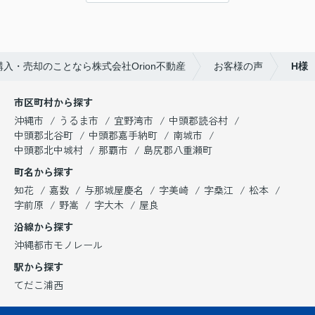
入・売却のことなら株式会社Orion不動産
お客様の声
H様
市区町村から探す
沖縄市
うるま市
宜野湾市
中頭郡読谷村
中頭郡北谷町
中頭郡嘉手納町
南城市
中頭郡北中城村
那覇市
島尻郡八重瀬町
町名から探す
知花
嘉数
与那城屋慶名
字美崎
字桑江
松本
字前原
野嵩
字大木
屋良
沿線から探す
沖縄都市モノレール
駅から探す
てだこ浦西