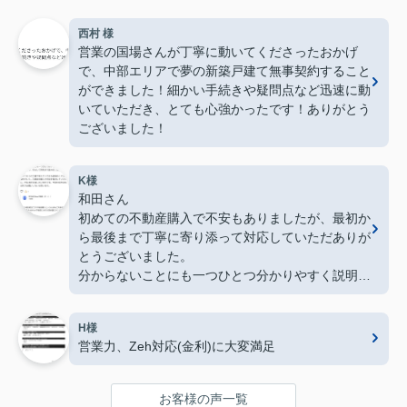
西村 様
営業の国場さんが丁寧に動いてくださったおかげ
で、中部エリアで夢の新築戸建て無事契約すること
ができました！細かい手続きや疑問点など迅速に動
いていただき、とても心強かったです！ありがとう
ございました！
K様
和田さん
初めての不動産購入で不安もありましたが、最初か
ら最後まで丁寧に寄り添って対応していただありが
とうございました。
分からないことにも一つひとつ分かりやすく説明し
てくださり、安心して契約まで進めることができま
した。
H様
常にこちらの立場で考えてくださる姿勢がとても印
営業力、Zeh対応(金利)に大変満足
象的でした。不動産の購入や売却を検討している方
に、ぜひおすすめしたい会社です。今後も何かあれ
ばぜひお願いしたいと思います。
お客様の声一覧