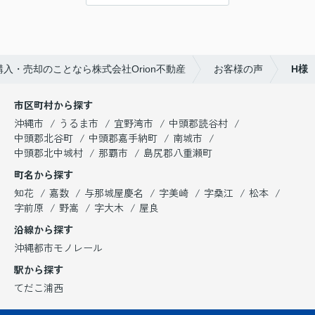
入・売却のことなら株式会社Orion不動産
お客様の声
H様
市区町村から探す
沖縄市
うるま市
宜野湾市
中頭郡読谷村
中頭郡北谷町
中頭郡嘉手納町
南城市
中頭郡北中城村
那覇市
島尻郡八重瀬町
町名から探す
知花
嘉数
与那城屋慶名
字美崎
字桑江
松本
字前原
野嵩
字大木
屋良
沿線から探す
沖縄都市モノレール
駅から探す
てだこ浦西